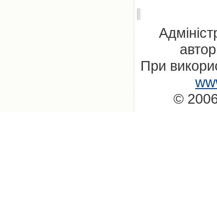
Адмініст
автор
При викорис
www
© 2006