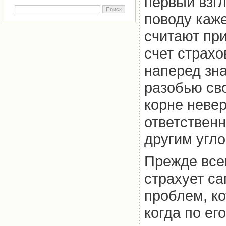
первый взг
поводу каж
считают при
счет страхо
наперед зна
разобью св
корне невер
ответствен
другим угло
Прежде всег
страхует с
проблем, ко
когда по ег