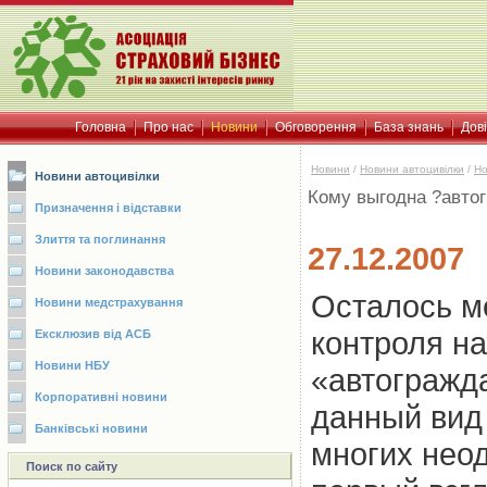
Головна
Про нас
Новини
Обговорення
База знань
Дов
Новини
/
Новини автоцивілки
/
Но
Новини автоцивілки
Кому выгодна ?авто
Призначення і відставки
Злиття та поглинання
27.12.2007
Новини законодавства
Осталось м
Новини медстрахування
контроля н
Ексклюзив від АСБ
Новини НБУ
«автогражда
Корпоративні новини
данный вид 
Банківські новини
многих нео
Поиск по сайту