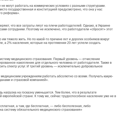
не могут работать на коммерческих условиях с разными структурами.
исто государственная и конституцией предусмотрено, что она у нас
-то реформа».
еряют, что все затраты лягут на плечи работодателей. Однако, в Украине
ами сотрудники. Поэтому не исключено, что работодатели «сбросят» этот
 им тяжело жить. Но по какой-то причине яхт и дорогих особняков вокруг
ле, а 2% населения, которые на протяжении 20 лет успели создать
систему медицинского страхования. Первый уровень — отчисление
рованное накопление для отдельного человека от работодателя. Также в
ить спектр услуг. И третий уровень — исключительно добровольное
 медицинским учреждениям работать абсолютно со всеми. Получать какую-
данами и страховой компанией».
нагрузка на госказну уменьшится. Тем более, что в результате
 европейской стране. К тому же, сейчас трудоспособное население уже не в
сплатная, а там, где бесплатная, — либо бесполезная, либо
 на систему обязательного медицинского страхования»