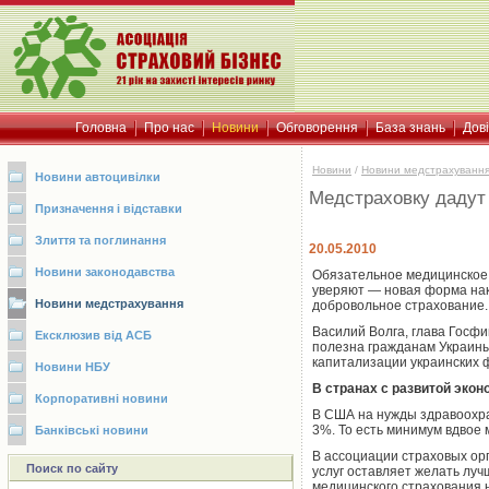
Головна
Про нас
Новини
Обговорення
База знань
Дов
Новини
/
Новини медстрахуванн
Новини автоцивілки
Медстраховку дадут 
Призначення і відставки
Злиття та поглинання
20.05.2010
Новини законодавства
Обязательное медицинское 
уверяют — новая форма нак
Новини медстрахування
добровольное страхование.
Василий Волга, глава Госфи
Ексклюзив від АСБ
полезна гражданам Украины
капитализации украинских 
Новини НБУ
В странах с развитой экон
Корпоративні новини
В США на нужды здравоохра
3%. То есть минимум вдвое 
Банківські новини
В ассоциации страховых ор
Поиск по сайту
услуг оставляет желать луч
медицинского страхования 