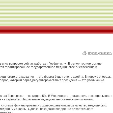
Версия для печати
 этим вопросом сейчас работает Госфинуслуг. В регуляторном органе
тся гарантированное государственное медицинское обеспечение и
дицинского страхования — эта форма будет очень удобна. В первую очередь,
опрос, который перед регулятором ставит президент — это увеличение
анах Евросоюза — не менее 5%. В Украине этот показатель едва превышает
я на зарплаты. На развитие медицины не остается почти ничего.
и системы финансирования здравоохранения, ведь качество медицинских
 медицину из казны. Однако, пока даже внедрение обязательного
тельство.