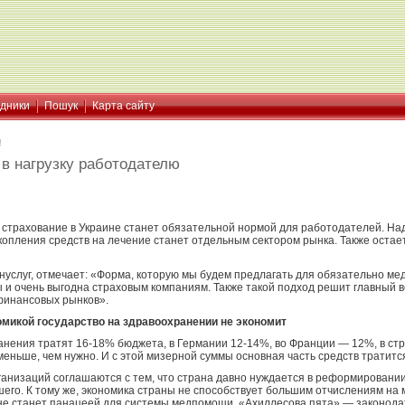
ідники
Пошук
Карта сайту
я
в нагрузку работодателю
страхование в Украине станет обязательной нормой для работодателей. Над
опления средств на лечение станет отдельным сектором рынка. Также остае
нуслуг, отмечает: «Форма, которую мы будем предлагать для обязательно ме
 и очень выгодна страховым компаниям. Также такой подход решит главный в
финансовых рынков».
омикой государство на здравоохранении не экономит
нения тратят 16-18% бюджета, в Германии 12-14%, во Франции — 12%, в стр
меньше, чем нужно. И с этой мизерной суммы основная часть средств тратитс
ганизаций соглашаются с тем, что страна давно нуждается в реформировани
шего. К тому же, экономика страны не способствует большим отчислениям на
не станет панацеей для системы медпомощи. «Ахиллесова пята» — законода