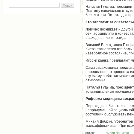
Наталья Гудыма, президент
Поэтому изначально отсутст
бесплатная. Вот это два пр
Кто заплатит за обязател
Логично возникает и другой
сейчас зарплата в конверт
расход на плечи граждан.
Василий Волга, глава Госфи
Киева становится все больш
невероятное состояние, пр
Игроки рынка предлагают м
Сами страховщики предлага
определенного процента из
эту схему работник может 
отчисление.
Наталья Гудыма, президент
то минимальную государств
Реформа медицины сохра
Переход на обязательное ме
непродуманной социальной п
состоянии обслуживать пен
Михаил Добкин, губернатор 
малоэффективная. При всем
Автор:
Лилия Вашатко