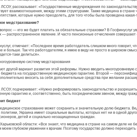
 ЛСОУ, рассказывает: «Государственные медучреждения по законодательству 
вует взаимоотношения, между этими структурами. Также медицина в стране ч
епятствия, которые нужно преодолеть, для того чтобы была проведена какая
ьное медстрахование?
 вопрос — кто же будет платить за обязательные страховки? В Госфинуслуг ув
ах — распространенное явление. И часто пенсионные отчисления совершают с
нуслуг, отмечает: «Последнее время работодатель слишком много говорит, что
е и больше. Так что работодателям, я имею в виду не просто в широком смыс
идется-таки делиться».
ногоуровневую систему медстархования
ют другой вариант развития этой реформы. Нужно вводить многоуровневую 
 бюджета на государственную медицинскую гарантию. Второй — персонифици
дополнительно вносить за себя дополнительные средства при желании расшир
 ЛСОУ, подчеркивает: «Нужно реформировать законодательство и разрешить
енную гарантию и, соответственно, быть посредническим звеном, между граж
нит бюджет
дицинское страхование может сохранить и значительную долю бюджета. Ведь 
олитики, Украина имеет социальные выплаты, которых нет ни в одной другой
сионеров, детей и социально незащищенных граждан.
Харьковской области: «Все знают, что медицина в стране на самом деле не бе
 моем глубоком уважении к врачам. Поэтому государство должно переходить