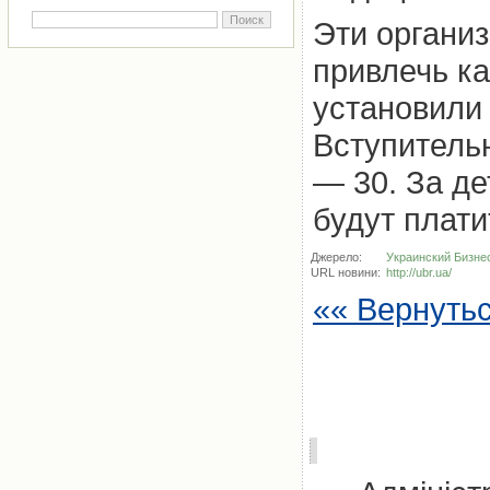
Эти организ
привлечь к
установили
Вступитель
— 30. За д
будут плати
Джерело:
Украинский Бизне
URL новини:
http://ubr.ua/
«« Вернуть