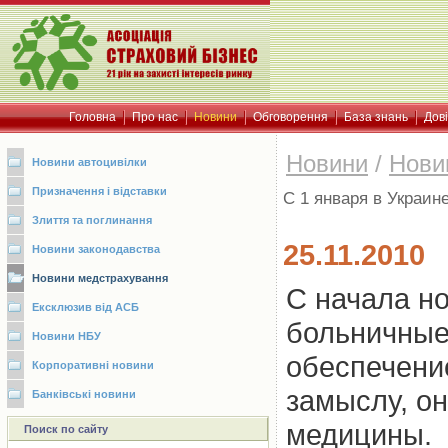
Головна
Про нас
Новини
Обговорення
База знань
Дов
Новини
/
Нови
Новини автоцивілки
Призначення і відставки
С 1 января в Украин
Злиття та поглинання
25.11.2010
Новини законодавства
Новини медстрахування
С начала но
Ексклюзив від АСБ
больничные
Новини НБУ
обеспечени
Корпоративні новини
замыслу, о
Банківські новини
медицины.
Поиск по сайту