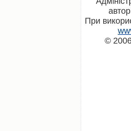
Адмініст
автор
При викорис
www
© 2006