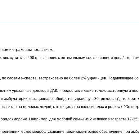
нием и страховым покрытием.
но купить за 400 грн., а полис с оптимальным соотношением цена/покрытие р
, по словам эксперта, застраховано не более 2% украинцев. Подавляющее б
одают им урезанные договоры ДМС, предоставляющие только экстренную и не
 амбулатории и стационаре, обойдется украинцу в 30 грн./месяц", - говори
 рассчитан на молодых людей, катающихся на велосипедах и роликах. "Он по
орядок дороже. Например, для молодой семьи из 2 человек в возрасте 17-35 
оликлиническое медобслуживание, медикаментозное обеспечение при амбула