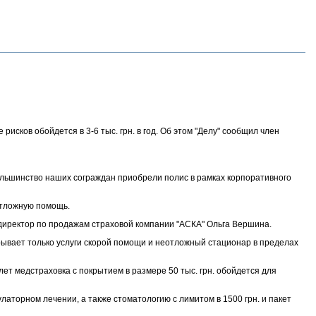
исков обойдется в 3-6 тыс. грн. в год. Об этом "Делу" сообщил член
ольшинство наших сограждан приобрели полис в рамках корпоративного
отложную помощь.
т директор по продажам страховой компании "АСКА" Ольга Вершина.
крывает только услуги скорой помощи и неотложный стационар в пределах
лет медстраховка с покрытием в размере 50 тыс. грн. обойдется для
торном лечении, а также стоматологию с лимитом в 1500 грн. и пакет