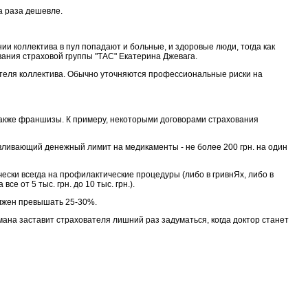
а раза дешевле.
ии коллектива в пул попадают и больные, и здоровые люди, тогда как
ания страховой группы "ТАС" Екатерина Джевага.
ителя коллектива. Обычно уточняются профессиональные риски на
акже франшизы. К примеру, некоторыми договорами страхования
вливающий денежный лимит на медикаменты - не более 200 грн. на один
ски всегда на профилактические процедуры (либо в гривнЯх, либо в
е от 5 тыс. грн. до 10 тыс. грн.).
олжен превышать 25-30%.
ана заставит страхователя лишний раз задуматься, когда доктор станет