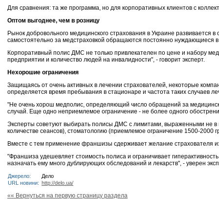
Для сравнения: та же программа, но для корпоративных клиентов с коллек
Оптом выгоднее, чем в розницу
Рынок добровольного медицинского страхования в Украине развивается в о
самостоятельно за медстраховкой обращаются постоянно нуждающиеся в л
Корпоративный полис ДМС не только привлекателен по цене и набору мед
предприятии и количество людей на инвалидности", - говорит эксперт.
Нехорошие ограничения
Защищаясь от очень активных в лечении страхователей, некоторые комп
определяется время пребывания в стационаре и частота таких случаев ле
"Не очень хорош медполис, определяющий число обращений за медицинской
случай. Еще одно неприемлемое ограничение - не более одного обострения
Эксперты советуют выбирать полисы ДМС с лимитами, выраженными не в ко
количестве сеансов), стоматологию (приемлемое ограничение 1500-2000 грн.)
Вместе с тем применение франшизы сдерживает желание страхователя из
"Франшиза удешевляет стоимость полиса и ограничивает гиперактивность 
назначать ему много дублирующих обследований и лекарств", - уверен эксп
Джерело:
Дело
URL новини:
http://delo.ua/
«« Вернуться на первую страницу раздела