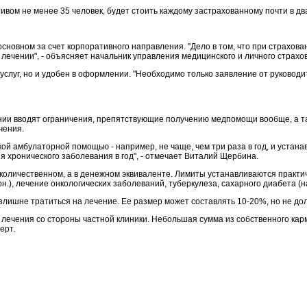
тивом не менее 35 человек, будет стоить каждому застрахованному почти в дв
сновном за счет корпоративного направления. "Дело в том, что при страхован
ечении", - объясняет начальник управления медицинского и личного страхов
услуг, но и удобен в оформлении. "Необходимо только заявление от руковод
ании вводят ограничения, препятствующие получению медпомощи вообще, а т
чения.
 амбулаторной помощью - например, не чаще, чем три раза в год, и устана
 хронического заболевания в год", - отмечает Виталий Щербина.
личественном, а в денежном эквиваленте. Лимиты устанавливаются практиче
, лечение онкологических заболеваний, туберкулеза, сахарного диабета (на вс
лишне тратиться на лечение. Ее размер может составлять 10-20%, но не д
лечения со стороны частной клиники. Небольшая сумма из собственного карм
ерт.