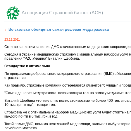
Ассоциация Страховой бизнес (АСБ)
Во сколько обойдется самая дешевая медстраховка
23.12.2011
Сколько заплатим за полис ДМС с качественным медицинским сопровожде
Сегодня в Украине медицинскую страховку с минимальным набором услуг мож
правления "PZU Украина" Виталий Щербина.
Стандартно и оптимально
По программам добровольного медицинского страхования (ДМС) в Украине
страхования.
Как правило, страховые компании остерегаются клиентов "с улицы" и пр
"Самая дешевая медстраховка, покрывающая только оплату медикаментов в
Виталий Щербина уточняет, что полис стоимостью не более 400 грн. в год
10 тыс. грн. в год", - говорит он.
Страховка же с оптимальным набором медицинских услуг будет стоить на п
каждого почти в 6 тыс. грн. в год.
Такой полис ДМС, помимо неотложной медпомощи, включает амбулаторно-п
лечебного массажа.