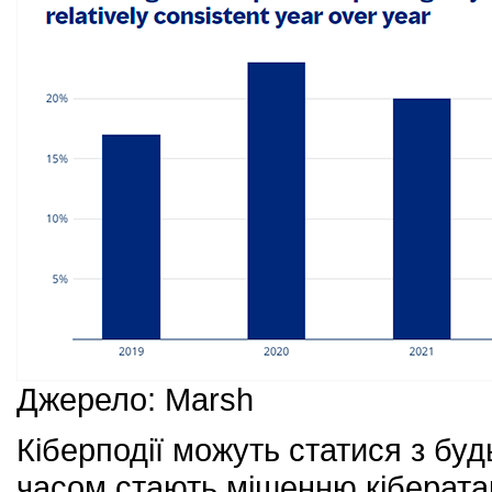
Джерело: Marsh
Кіберподії можуть статися з будь
часом стають мішенню кібератак ч