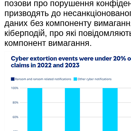
позови про порушення конфіденц
призводять до несанкціонованог
даних без компоненту вимагання
кіберподій, про які повідомляють
компонент вимагання.