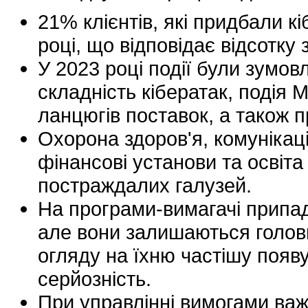
21% клієнтів, які придбали к
році, що відповідає відсотку з
У 2023 році події були зумо
складність кібератак, подія 
ланцюгів поставок, а також п
Охорона здоров'я, комунікаці
фінансові установи та освіта
постраждалих галузей.
На програми-вимагачі припа
але вони залишаються голов
огляду на їхню частішу появу
серйозність.
При управлінні вимогами ва