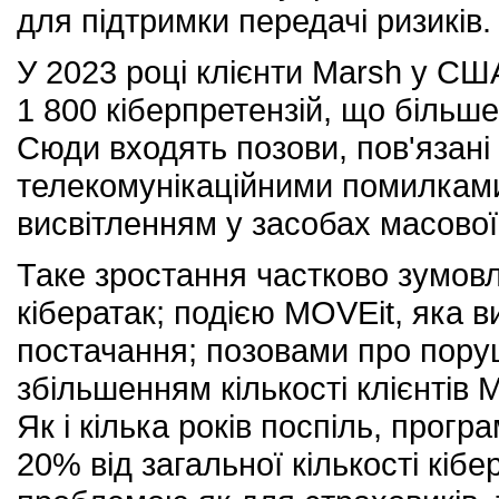
для підтримки передачі ризиків.
У 2023 році клієнти Marsh у СШ
1 800 кіберпретензій, що більше
Сюди входять позови, пов'язані 
телекомунікаційними помилками
висвітленням у засобах масової
Таке зростання частково зумов
кібератак; подією MOVEit, яка в
постачання; позовами про поруш
збільшенням кількості клієнтів 
Як і кілька років поспіль, прог
20% від загальної кількості кіб