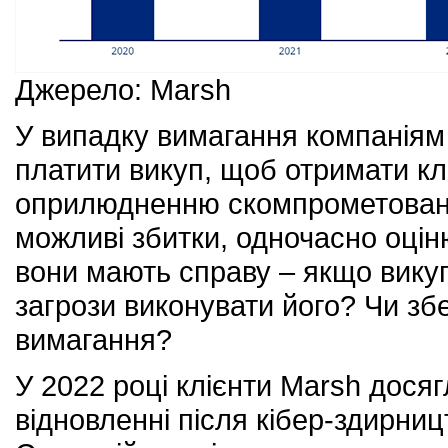
Джерело: Marsh
У випадку вимагання компаніям 
платити викуп, щоб отримати к
оприлюдненню скомпрометованих
можливі збитки, одночасно оціню
вони мають справу – якщо викуп
загрози виконувати його? Чи зб
вимагання?
У 2022 році клієнти Marsh досяг
відновленні після кібер-здирницт