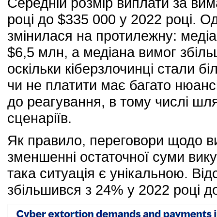
Середній розмір виплати за вим
році до $335 000 у 2022 році. О
змінилася на протилежну: медіа
$6,5 млн, а медіана вимог збіл
оскільки кіберзлочинці стали б
чи не платити має багато нюансі
до реагування, в тому числі шля
сценаріїв.
Як правило, переговори щодо 
зменшенні остаточної суми вику
така ситуація є унікальною. Ві
збільшився з 24% у 2022 році д