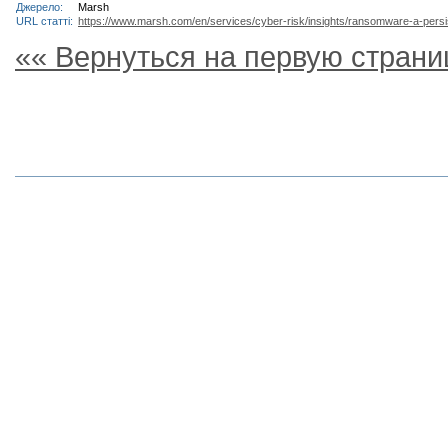
Джерело:
Marsh
URL статті:
https://www.marsh.com/en/services/cyber-risk/insights/ransomware-a-persis
«« Вернуться на первую страни