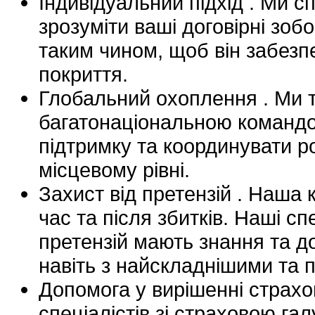
Індивідуальний підхід . Ми 
зрозуміти ваші договірні зоб
таким чином, щоб він забез
покриття.
Глобальний охоплення . Ми т
багатонаціональною командо
підтримку та координувати р
місцевому рівні.
Захист від претензій . Наша 
час та після збитків. Наші с
претензій мають знання та д
навіть з найскладнішими та 
Допомога у вирішенні страхо
спеціалістів зі страховою гал