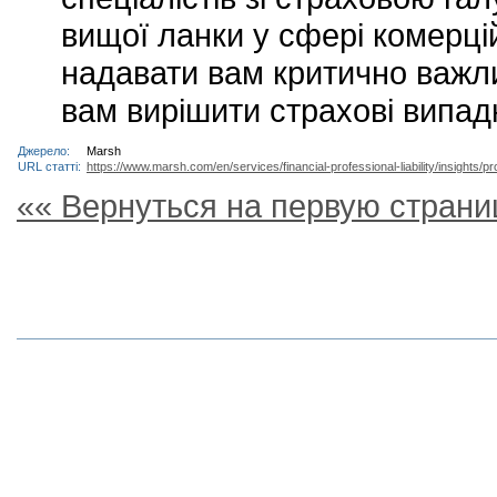
вищої ланки у сфері комерц
надавати вам критично важл
вам вирішити страхові випадк
Джерело:
Marsh
URL статті:
https://www.marsh.com/en/services/financial-professional-liability/insights/pr
«« Вернуться на первую страни