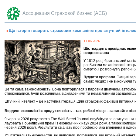
Ассоциация Страховой бизнес (АСБ)
Що історія говорить страховим компаніям про штучний інтелек
11.06.2026
Шістнадцять провідних економ
неоднозначна
У 1812 році британський магі
розбивали механізовані ткаць
смертю, і розгорнув у регіоні 
Луддити програли. Ткацькі вер
самих місцях і не виконуючи т
Це та сама закономірність. Вона повторилася з паровим двигуном, автомо
створювалися, були розсіяними, відкладеними та немислимими заздалегідь
Штучний інтелект – це наступна ітерація. Для страхових фахівців питання не
Вердикт економістів: продуктивність – так, робочі місця – запитайте піз
9 червня 2026 року газета The Wall Street Journal опублікувала опитування
лауреата Нобелівської премії з економічних наук 2024 року, а також колишні
червня 2026 року). Результати свідчать про професію, яка впевнена в одно
Усі п'ятнадцять економістів, які відповіли, погодилися, що штучний інтелек