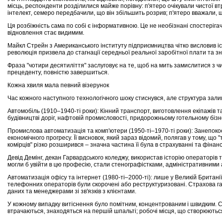
місць, респонденти розділилися майже порівну: п'ятеро очікували чистої вт
інтелект, семеро передбачили, що він збільшить розрив; п'ятеро вважали, 
Ця розбіжність сама по собі є інформативною. Це не необізнані спостеріга
відновлення стає видимим.
Майкл Стрейн з Американського інституту підприємництва чітко висловив іст
революція призвела до стагнації середньої реальної заробітної плати та з
Фраза "чотири десятиліття" заслуговує на те, щоб на мить замислитися з чи
прецеденту, повністю завершиться.
Кожна хвиля мала певний візерунок
Час кожного наступного технологічного шоку стиснувся, але структура зал
Автомобіль (1910–1940-ті роки): Кінний транспорт, виготовлення екіпажів 
будівництві доріг, нафтовій промисловості, придорожньому готельному бізне
Промислова автоматизація та комп'ютери (1950-ті–1970-ті роки): Занепоко
економічного прогресу. Її висновок, який зараз відомий, полягав у тому, що 
комірців" різко розширився – значна частина її була в страхуванні та фінан
Девід Демінг, декан Гарвардського коледжу, використав історію операторів т
могли б увійти в цю професію, стали стенографістками, адміністративними 
Автоматизація офісу та інтернет (1980-ті–2000-ті): лише у Великій Британії
телефонних операторів були скорочені або реструктуризовані. Страхова гал
даних та менеджерами зі зв'язків з клієнтами.
У кожному випадку витіснення було помітним, концентрованим і швидким. С
втрачаються, знаходяться на першій шпальті; робочі місця, що створюються