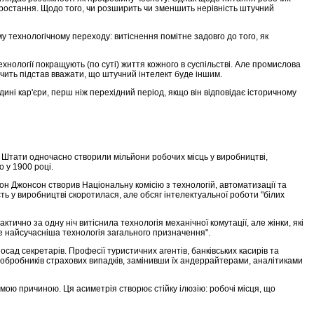
о зростання. Щодо того, чи розширить чи зменшить нерівність штучний
 технологічному переходу: витіснення помітне задовго до того, як
хнології покращують (по суті) життя кожного в суспільстві. Але промислова
ачить підстав вважати, що штучний інтелект буде іншим.
дині кар'єри, перш ніж перехідний період, якщо він відповідає історичному
ні Штати одночасно створили мільйони робочих місць у виробництві,
 у 1900 році.
н Джонсон створив Національну комісію з технологій, автоматизації та
ість у виробництві скоротилася, але обсяг інтелектуальної роботи "білих
тично за одну ніч витіснила технологія механічної комутації, але жінки, які
це найсучасніша технологія загального призначення".
осад секретарів. Професії туристичних агентів, банківських касирів та
ї обробників страхових випадків, замінивши їх андеррайтерами, аналітиками
ою причиною. Ця асиметрія створює стійку ілюзію: робочі місця, що