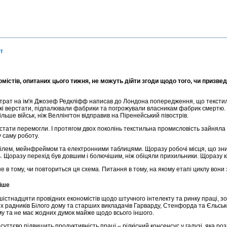
т
істів, опитаних цього тижня, не можуть дійти згоди щодо того, чи призведе
страт на ім'я Джозеф Редкліфф написав до Лондона попередження, що текстил
кі верстати, підпалювали фабрики та погрожували власникам фабрик смертю. 
більше військ, ніж Веллінгтон відправив на Піренейський півострів.
стати перемогли. І протягом двох поколінь текстильна промисловість зайняла 
у саму роботу.
білем, мейнфреймом та електронними таблицями. Щоразу робочі місця, що зн
. Щоразу перехід був довшим і болючішим, ніж обіцяли прихильники. Щоразу 
 в тому, чи повториться ця схема. Питання в тому, на якому етапі циклу вони 
ніше
 шістнадцяти провідних економістів щодо штучного інтелекту та ринку праці, 
х радників Білого дому та старших викладачів Гарварду, Стенфорда та Єльського
му та не має жодних думок майже щодо всього іншого.
т суттєво підвищить продуктивність праці – рідкісний консенсус у галузі, яка