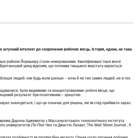
 штучний інтелект до скорочення робочих місць. Історія, однак, не така
ьні райони Йоркширу стали некерованими. Кваліфіковані ткачі вночі
Британський уряд відповів, що поломка ткацького верстату карається
більше людей, ніж будь-коли раніше – хоча й не тих самих людей, не в тих
ищувалися, були видимими та концентрованими; робочі місця, що
кінцевий результат був позитивним – зрештою.
зараз знаходяться, і що це означає для рішень, які їм слід приймати зараз.
зокрема Дарона Аджемоглу з Массачусетського технологічного інституту,
 університетів (Те-Пінг Чен та Джастін Лахарт, The Wall Street Journal , 9
 розглядає розбіжності як професійну чесноту. Однак щодо питання робочих