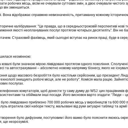
рати робочих місць, вісім не очікували суттєвих змін, а двоє очікували чистог
що він зменшиться.
чі. Вона відображає справжню невизначеність, притаманну кожному історичному
оричне калібрування: "Це правда, що в середньостроковій перспективі нові те
ниження якості неоплачуваних послуг протягом чотирьох десятиліть". Він не б
тачем. Страховий фахівець, який сьогодні вступає на ринок праці, буде в сере
ишилася незмінною:
та ковалі були значною мірою ліквідовані протягом одного покоління. Сполуче
сі та автострахуванні – абсолютно новому напрямку бізнесу, якого не існувало
єння щодо масового безробіття було настільки серйозним, що президент Ліндо
"технології знищують робочі місця, але не роботу". Комісія мала рацію. Зайнят
сових послугах.
елефонних комутаторів, щоб донести ту саму думку до WSJ: цих працівників фак
асистентами та обіймали інші посади. Його висновок варто згадати: "Люди – 
 було ліквідовано приблизно 700 000 робочих місць у виробництві та 600 000 п
узь втратила свої набори тексту, мальовані від руки актуарні таблиці та армі
творення було дифузним, поступовим і його важко було пояснити якоюсь окрем
, ще незрозумілі.