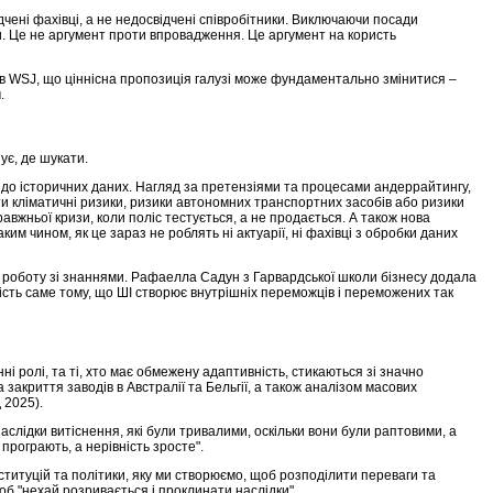
чені фахівці, а не недосвідчені співробітники. Виключаючи посади
ти. Це не аргумент проти впровадження. Це аргумент на користь
в WSJ, що ціннісна пропозиція галузі може фундаментально змінитися –
.
ує, де шукати.
и до історичних даних. Нагляд за претензіями та процесами андеррайтингу,
ти кліматичні ризики, ризики автономних транспортних засобів або ризики
авжньої кризи, коли поліс тестується, а не продається. А також нова
 чином, як це зараз не роблять ні актуарії, ні фахівці з обробки даних
у роботу зі знаннями. Рафаелла Садун з Гарвардської школи бізнесу додала
ність саме тому, що ШІ створює внутрішніх переможців і переможених так
і ролі, та ті, хто має обмежену адаптивність, стикаються зі значно
акриття заводів в Австралії та Бельгії, а також аналізом масових
д 2025).
слідки витіснення, які були тривалими, оскільки вони були раптовими, а
 програють, а нерівність зросте".
нституцій та політики, яку ми створюємо, щоб розподілити переваги та
об "нехай розривається і проклинати наслідки".