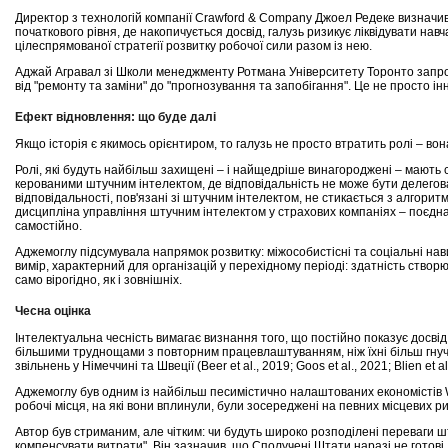
Директор з технологій компанії Crawford & Company Джоел Редеке визначи
початкового рівня, де накопичується досвід, галузь ризикує ліквідувати на
цілеспрямованої стратегії розвитку робочої сили разом із нею.
Аджай Агравал зі Школи менеджменту Ротмана Університету Торонто запроп
від "ремонту та заміни" до "прогнозування та запобігання". Це не просто 
Ефект відновлення: що буде далі
Якщо історія є якимось орієнтиром, то галузь не просто втратить ролі – вон
Ролі, які будуть найбільш захищені – і найщедріше винагороджені – мають 
керованими штучним інтелектом, де відповідальність не може бути делегова
відповідальності, пов'язані зі штучним інтелектом, не стикається з алгори
дисципліна управління штучним інтелектом у страхових компаніях – поєднан
самостійно.
Аджемоглу підсумувала напрямок розвитку: міжособистісні та соціальні на
вимір, характерний для організацій у перехідному періоді: здатність ство
само вірогідно, як і зовнішніх.
Чесна оцінка
Інтелектуальна чесність вимагає визнання того, що постійно показує досвід:
більшими труднощами з повторним працевлаштуванням, ніж їхні більш гнучкі
звільнень у Німеччині та Швеції (Beer et al., 2019; Goos et al., 2021; Blien et
Аджемоглу був одним із найбільш песимістично налаштованих економістів WS
робочі місця, на які вони вплинули, були зосереджені на певних місцевих рин
Автор був стриманим, але чітким: чи будуть широко розподілені переваги шт
компенсувати витрати". Він зазначив, що Сполучені Штати наразі не готові