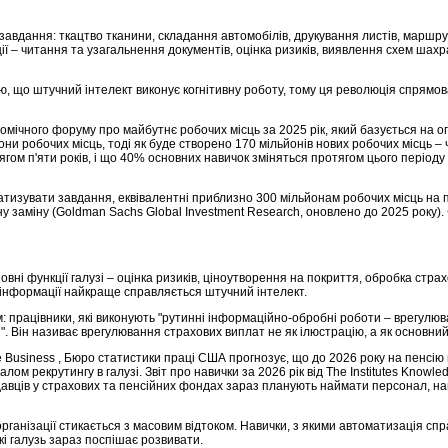
авдання: ткацтво тканини, складання автомобілів, друкування листів, маршру
ії – читання та узагальнення документів, оцінка ризиків, виявлення схем шах
, що штучний інтелект виконує когнітивну роботу, тому ця революція спрямов
номічного форуму про майбутнє робочих місць за 2025 рік, який базується на
йони робочих місць, тоді як буде створено 170 мільйонів нових робочих місць –
гом п'яти років, і що 40% основних навичок зміняться протягом цього періоду
изувати завдання, еквівалентні приблизно 300 мільйонам робочих місць на по
ну заміну (Goldman Sachs Global Investment Research, оновлено до 2025 року)
новні функції галузі – оцінка ризиків, ціноутворення на покриття, обробка ст
інформації найкраще справляється штучний інтелект.
м: працівники, які виконують "рутинні інформаційно-обробні роботи – врегул
. Він називає врегулювання страхових виплат не як ілюстрацію, а як основни
 Business , Бюро статистики праці США прогнозує, що до 2026 року на пенсію 
лом рекрутингу в галузі. Звіт про навички за 2026 рік від The ​​Institutes Kno
одавців у страхових та пенсійних фондах зараз планують наймати персонал, н
а організації стикається з масовим відтоком. Навички, з якими автоматизація с
кі галузь зараз поспішає розвивати.