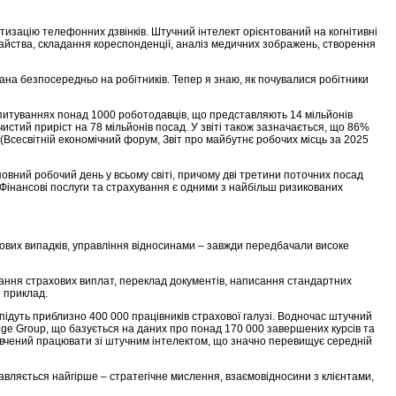
тизацію телефонних дзвінків. Штучний інтелект орієнтований на когнітивні
райства, складання кореспонденції, аналіз медичних зображень, створення
ана безпосередньо на робітників. Тепер я знаю, як почувалися робітники
 опитуваннях понад 1000 роботодавців, що представляють 14 мільйонів
 чистий приріст на 78 мільйонів посад. У звіті також зазначається, що 86%
 (Всесвітній економічний форум, Звіт про майбутнє робочих місць за 2025
вний робочий день у всьому світі, причому дві третини поточних посад
. Фінансові послуги та страхування є одними з найбільш ризикованих
рахових випадків, управління відносинами – завжди передбачали високе
ювання страхових виплат, переклад документів, написання стандартних
й приклад.
підуть приблизно 400 000 працівників страхової галузі. Водночас штучний
wledge Group, що базується на даних про понад 170 000 завершених курсів та
авчений працювати зі штучним інтелектом, що значно перевищує середній
правляється найгірше – стратегічне мислення, взаємовідносини з клієнтами,