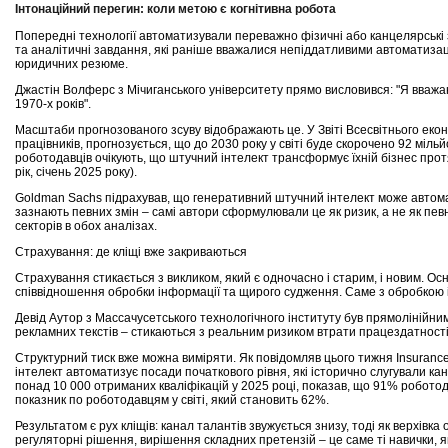
Інтонаційний перегин: коли метою є когнітивна робота
Попередні технології автоматизували переважно фізичні або канцелярські з
та аналітичні завдання, які раніше вважалися непіддатливими автоматизац
юридичних резюме.
Джастін Волферс з Мічиганського університету прямо висловився: "Я вважаю
1970-х років".
Масштаби прогнозованого зсуву відображають це. У Звіті Всесвітнього еко
працівників, прогнозується, що до 2030 року у світі буде скорочено 92 міль
роботодавців очікують, що штучний інтелект трансформує їхній бізнес протя
рік, січень 2025 року).
Goldman Sachs підрахував, що генеративний штучний інтелект може автомат
зазнають певних змін – самі автори сформулювали це як ризик, а не як пев
секторів в обох аналізах.
Страхування: де кліщі вже закриваються
Страхування стикається з викликом, який є одночасно і старим, і новим. Ос
співвідношення обробки інформації та щирого судження. Саме з обробкою 
Девід Аутор з Массачусетського технологічного інституту був прямолінійни
рекламних текстів – стикаються з реальним ризиком втрати працездатності"
Структурний тиск вже можна виміряти. Як повідомляв цього тижня Insurance
інтелект автоматизує посади початкового рівня, які історично слугували кана
понад 10 000 отриманих кваліфікацій у 2025 році, показав, що 91% робот
показник по роботодавцям у світі, який становить 62%.
Результатом є рух кліщів: канал талантів звужується знизу, тоді як верхівк
регуляторні рішення, вирішення складних претензій – це саме ті навички, я