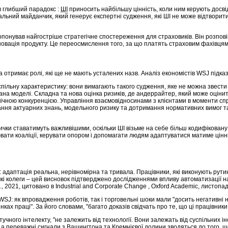
в глибший парадокс :
ШІ
приносить найбільшу цінність, коли ним керують досвід
вчальний майданчик, який генерує експертні судження, які ШІ не може відтвори
онував найгостріше стратегічне спостереження для страховиків. Він розпові
інновація продукту. Це переосмислення того, за що платять страховим фахівцям
а отримає ролі, які ще не мають усталених назв. Аналіз економістів WSJ підказ
спільну характеристику: вони вимагають такого судження, яке не можна звест
на моделі. Складна та нова оцінка ризиків, де андеррайтер, який може оціни
тмічною конкуренцією. Управління взаємовідносинами з клієнтами в моменти спр
ня актуарних знань, модельного ризику та дотримання нормативних вимог таким
вички ставатимуть важливішими, оскільки ШІ візьме на себе більш кодифікован
рювати коаліції, керувати опором і допомагати людям адаптуватися матиме цін
 адаптація реальна, нерівномірна та тривала. Працівники, які виконують рутинн
 колеги – цей висновок підтверджено дослідженнями впливу автоматизації на з
 al., 2021, цитовано в Industrial and Corporate Change , Oxford Academic, листопа
J: як впровадження роботів, так і торговельні шоки мали "досить негативні на
ках праці". За його словами, "багато доказів свідчать про те, що ці працівники
учного інтелекту, "не залежить від технології. Вони залежать від суспільних і
, а переважні сигнали з Вашингтона та Кремнієвої долини зводяться до того, щ