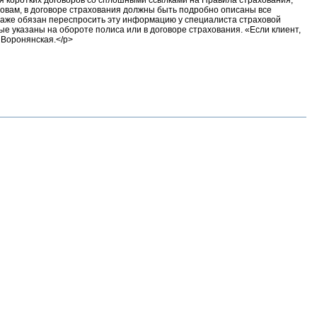
я коротких договоров со сплошными ссылками на Правила страхования,
ловам, в договоре страхования должны быть подробно описаны все
 даже обязан переспросить эту информацию у специалиста страховой
ые указаны на обороте полиса или в договоре страхования. «Если клиент,
т Воронянская.</p>