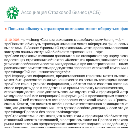
Ассоциация Страховой бизнес (АСБ)
Попытка обмануть страховую компанию может обернуться фи
<p><strong>Сеанс страхования с разоблачением</strong></p>
11.10.2006
<p>Попытка обмануть страховую компанию может обернуться финансовыми
выплатами. В Законе Украины «О страховании» четко прописаны основани
заведомо ложных сведений об объекте страхования»....</p>
<p>Сами страховые компании дополнительно оговаривают эту норму в свои
подлежащих страхованию объектов. «Клиент, как правило, завышает хара
утаивают особенности состояния здоровья, а при автостраховании – нали
рассказывает заместитель председателя правления страховой компании 
<p><strong>Тайное – явное</strong></p>
<p>Неправдивая информация, предоставленная клиентом, может вызвать 
может быть рассмотрено как мошенничество со всеми вытекающими после
<p>«Если клиент утаивал информацию, и об этом стало известно после нас
смело передать дело в следственные органы по факту мошенничества», – 
страховщик должен еще доказать связь между скрытой информацией и стра
между неполной или неправдивой информацией и произошедшим с застрах
Мишина. С ней соглашается член правления страховой компании «Граве» 
связь». Кстати, это является особенностью отечественного законодатель
того, что договор страхования – это договор особого доверия, и если это
<p><strong>Правила без правил</strong></p>
<p>Страхователи не скрывают, что в сокрытии информации об объекте ст
отношений клиента с компанией, а пестрят ссылками на Правила страхова
рынка настоятельно предостерегают клиентов от подписания подобных до