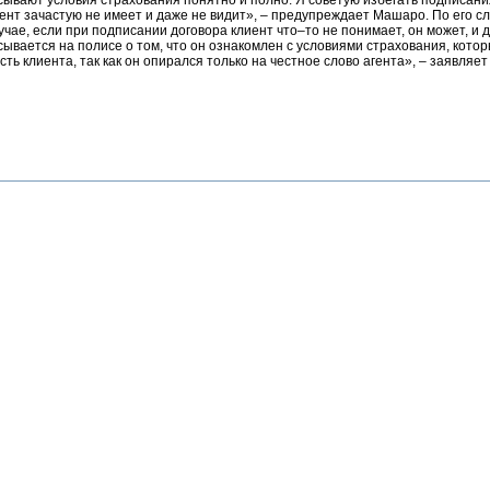
сывают условия страхования понятно и полно. Я советую избегать подписани
нт зачастую не имеет и даже не видит», – предупреждает Машаро. По его с
ае, если при подписании договора клиент что–то не понимает, он может, и
ывается на полисе о том, что он ознакомлен с условиями страхования, котор
ть клиента, так как он опирался только на честное слово агента», – заявляе