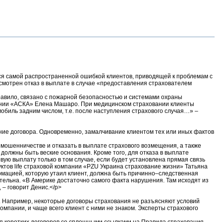
я самой распространенной ошибкой клиентов, приводящей к проблемам с
смотрен отказ в выплате в случае «предоставления страхователем
равило, связано с пожарной безопасностью и системами охраны
пании «АСКА» Елена Машаро. При медицинском страховании клиенты
обиль задним числом, т.е. после наступления страхового случая…» –
ие договора. Одновременно, замалчивание клиентом тех или иных фактов
 мошенничестве и отказать в выплате страхового возмещения, а также
должны быть веские основания. Кроме того, для отказа в выплате
ую выплату только в том случае, если будет установлена прямая связь
ов life страховой компании «PZU Украина страхование жизни» Татьяна
рмацией, которую утаил клиент, должна быть причинно–следственная
тельна. «В Америке достаточно самого факта нарушения. Там исходят из
 – говорит Денис.</p>
. Например, некоторые договоры страхования не разъясняют условий
мпании, и чаще всего клиент с ними не знаком. Эксперты страхового