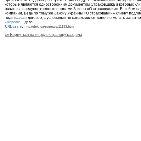
<p>«Заключать договоры страхования следует с компаниями, которые опи
которые являются односторонним документом Страховщика и которых клие
разделы, предусмотренные нормами Закона «О страховании». В любом случ
компании. Ведь по тому же Закону Украины «О страховании» клиент подпис
подписывая договор, с условиями не ознакомился, конечно же, это халатнос
Джерело:
Дело
URL статті:
http://delo.ua/ru/news/11133.html
«« Вернуться на первую страницу раздела