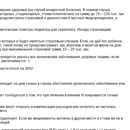
ание здоровья (на случай конкретной болезни). В первом случае
аторных, стационарных, стоматологических) на сумму до 75––150 тыс. грн.
 Предусмотрена страховкой и диагностика в частных медучреждениях, а
лактические осмотры педиатра или терапевта. Иногда страховщики
которых и будет являться страховым случаем. Если, не дай бог, ребенок
такой полис не предусматривает, как, впрочем, и визитов врача на дом.
д при максимальной страховой сумме 10––20 тыс. грн.
 придется указать все хронические заболевания, родовые травмы, если
увеличивается. :(
расти почти на 30%!
риходит на дом только в случае обострения хронического заболевания или
т сообщаться о том, что при лечении в клинике N покрывается только
же могут отказать в компенсации расходов или оплатить их частично.
мита.
рудничают. Если же медикаменты куплены в другом месте и к тому же не в
ницей.