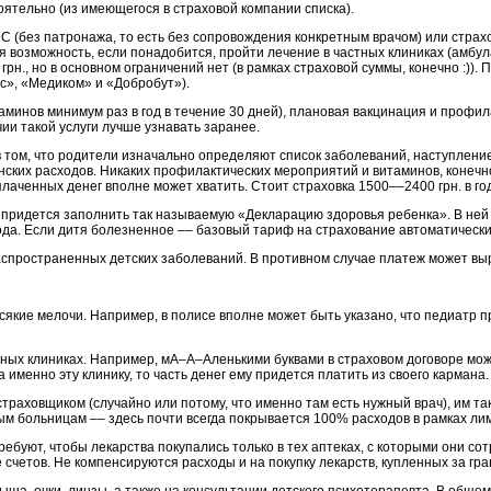
оятельно (из имеющегося в страховой компании списка).
(без патронажа, то есть без сопровождения конкретным врачом) или страхов
ся возможность, если понадобится, пройти лечение в частных клиниках (амбул
грн., но в основном ограничений нет (в рамках страховой суммы, конечно :)).
с», «Медиком» и «Добробут»).
минов минимум раз в год в течение 30 дней), плановая вакцинация и профи
чии такой услуги лучше узнавать заранее.
том, что родители изначально определяют список заболеваний, наступление 
ских расходов. Никаких профилактических мероприятий и витаминов, конечно, 
лаченных денег вполне может хватить. Стоит страховка 1500––2400 грн. в го
м придется заполнить так называемую «Декларацию здоровья ребенка». В ней
ода. Если дитя болезненное –– базовый тариф на страхование автоматически 
аспространенных детских заболеваний. В противном случае платеж может вы
якие мелочи. Например, в полисе вполне может быть указано, что педиатр п
тных клиниках. Например, мА–А–Аленькими буквами в страховом договоре може
именно эту клинику, то часть денег ему придется платить из своего кармана.
траховщиком (случайно или потому, что именно там есть нужный врач), им так
ым больницам –– здесь почти всегда покрывается 100% расходов в рамках ли
буют, чтобы лекарства покупались только в тех аптеках, с которыми они сот
 счетов. Не компенсируются расходы и на покупку лекарств, купленных за гра