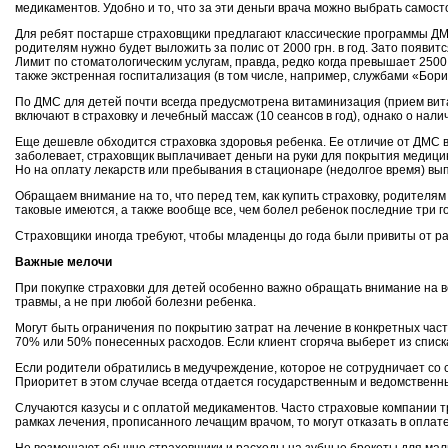
медикаментов. Удобно и то, что за эти деньги врача можно выбрать самост
Для ребят постарше страховщики предлагают классические программы ДМС 
родителям нужно будет выложить за полис от 2000 грн. в год. Зато появит
Лимит по стоматологическим услугам, правда, редко когда превышает 2500 
также экстренная госпитализация (в том числе, например, службами «Бори
По ДМС для детей почти всегда предусмотрена витаминизация (прием вита
включают в страховку и лечебный массаж (10 сеансов в год), однако о нали
Еще дешевле обходится страховка здоровья ребенка. Ее отличие от ДМС в 
заболевает, страховщик выплачивает деньги на руки для покрытия медицин
Но на оплату лекарств или пребывания в стационаре (недолгое время) вып
Обращаем внимание на то, что перед тем, как купить страховку, родителя
таковые имеются, а также вообще все, чем болел ребенок последние три г
Страховщики иногда требуют, чтобы младенцы до года были привиты от р
Важные мелочи
При покупке страховки для детей особенно важно обращать внимание на вс
травмы, а не при любой болезни ребенка.
Могут быть ограничения по покрытию затрат на лечение в конкретных час
70% или 50% понесенных расходов. Если клиент сгоряча выберет из списка 
Если родители обратились в медучреждение, которое не сотрудничает со с
Приоритет в этом случае всегда отдается государственным и ведомственн
Случаются казусы и с оплатой медикаментов. Часто страховые компании тре
рамках лечения, прописанного лечащим врачом, то могут отказать в оплате