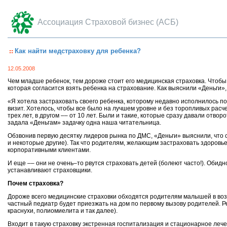
Ассоциация Страховой бизнес (АСБ)
Как найти медстраховку для ребенка?
12.05.2008
Чем младше ребенок, тем дороже стоит его медицинская страховка. Чтобы 
которая согласится взять ребенка на страхование. Как выяснили «Деньги», 
«Я хотела застраховать своего ребенка, которому недавно исполнилось по
визит. Хотелось, чтобы все было на лучшем уровне и без торопливых расче
трех лет, в другом –– от 10 лет. Были и такие, которые сразу давали отвор
задала «Деньгам» задачку одна наша читательница.
Обзвонив первую десятку лидеров рынка по ДМС, «Деньги» выяснили, что
и некоторые другие). Так что родителям, желающим застраховать здоровь
корпоративными клиентами.
И еще –– они не очень–то рвутся страховать детей (болеют часто!). Обид
устанавливают страховщики.
Почем страховка?
Дороже всего медицинские страховки обходятся родителям малышей в возраст
частный педиатр будет приезжать на дом по первому вызову родителей. Ре
краснухи, полиомиелита и так далее).
Входит в такую страховку экстренная госпитализация и стационарное лече