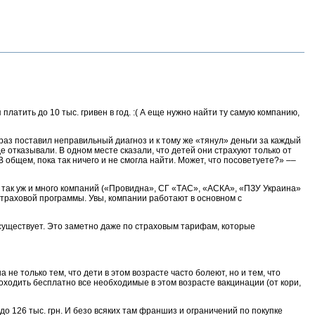
атить до 10 тыс. гривен в год. :( А еще нужно найти ту самую компанию,
раз поставил неправильный диагноз и к тому же «тянул» деньги за каждый
е отказывали. В одном месте сказали, что детей они страхуют только от
 В общем, пока так ничего и не смогла найти. Может, что посоветуете?» ––
 так уж и много компаний («Провидна», СГ «ТАС», «АСКА», «ПЗУ Украина»
страховой программы. Увы, компании работают в основном с
 существует. Это заметно даже по страховым тарифам, которые
не только тем, что дети в этом возрасте часто болеют, но и тем, что
оходить бесплатно все необходимые в этом возрасте вакцинации (от кори,
о 126 тыс. грн. И безо всяких там франшиз и ограничений по покупке