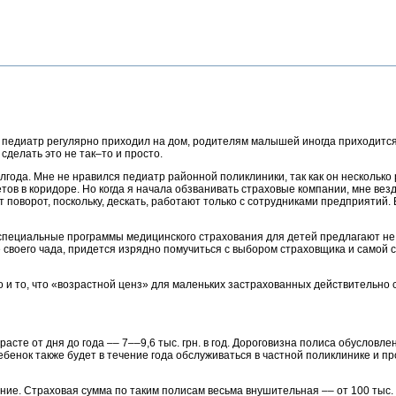
педиатр регулярно приходил на дом, родителям малышей иногда приходится пл
сделать это не так–то и просто.
лгода. Мне не нравился педиатр районной поликлиники, так как он несколько 
тов в коридоре. Но когда я начала обзванивать страховые компании, мне везд
от поворот, поскольку, дескать, работают только с сотрудниками предприятий.
 специальные программы медицинского страхования для детей предлагают не
е своего чада, придется изрядно помучиться с выбором страховщика и самой 
но и то, что «возрастной ценз» для маленьких застрахованных действительно
е от дня до года –– 7––9,6 тыс. грн. в год. Дороговизна полиса обусловлена 
бенок также будет в течение года обслуживаться в частной поликлинике и пр
ние. Страховая сумма по таким полисам весьма внушительная –– от 100 тыс. д