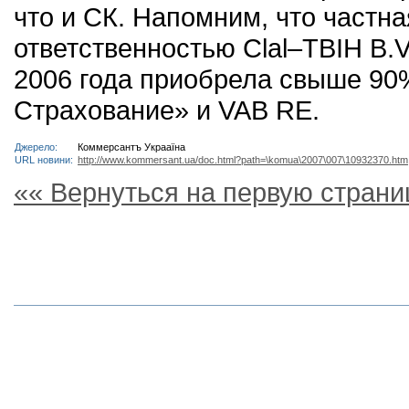
что и СК. Напомним, что частн
ответственностью Clal–TBIH B.
2006 года приобрела свыше 90
Страхование» и VAB RЕ.
Джерело:
Коммерсантъ Украаїна
URL новини:
http://www.kommersant.ua/doc.html?path=\komua\2007\007\10932370.htm
«« Вернуться на первую страни