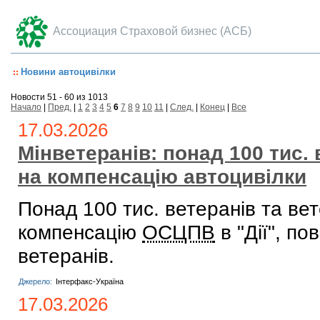
Ассоциация Страховой бизнес (АСБ)
Новини автоцивілки
Новости 51 - 60 из 1013
Начало
|
Пред.
|
1
2
3
4
5
6
7
8
9
10
11
|
След.
|
Конец
|
Все
17.03.2026
Мінветеранів: понад 100 тис.
на компенсацію автоцивілки
Понад 100 тис. ветеранів та ве
компенсацію
ОСЦПВ
в "Дії", по
ветеранів.
Джерело:
Інтерфакс-Україна
17.03.2026