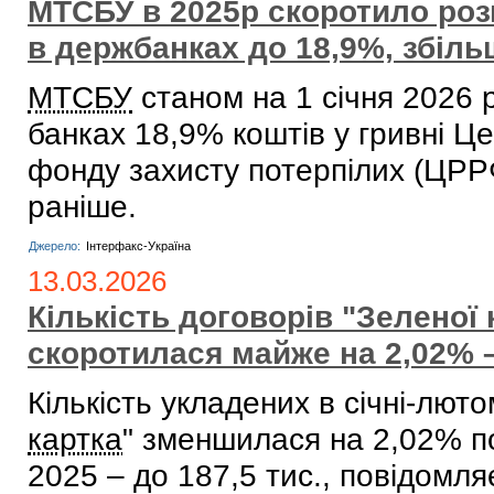
МТСБУ в 2025р скоротило ро
в держбанках до 18,9%, збіл
МТСБУ
станом на 1 січня 2026 
банках 18,9% коштів у гривні Ц
фонду захисту потерпілих (ЦР
раніше.
Джерело:
Інтерфакс-Україна
13.03.2026
Кількість договорів "Зеленої к
скоротилася майже на 2,02%
Кількість укладених в січні-люто
картка
" зменшилася на 2,02% п
2025 – до 187,5 тис., повідомля