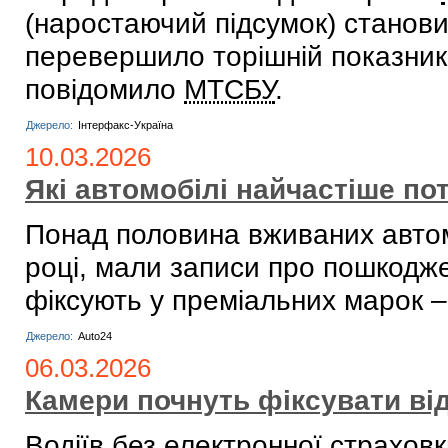
(наростаючий підсумок) станови
перевершило торішній показник у
повідомило
МТСБУ
.
Джерело:
Інтерфакс-Україна
10.03.2026
Які автомобілі найчастіше по
Понад половина вживаних автомо
році, мали записи про пошкодже
фіксують у преміальних марок –
Джерело:
Auto24
06.03.2026
Камери почнуть фіксувати ві
Водіїв без електронної страхо