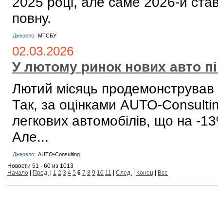
2025 році, але саме 2026-й ста
повну.
Джерело:
МТСБУ
02.03.2026
У лютому ринок нових авто пі
Лютий місяць продемонстрував н
Так, за оцінками AUTO-Consultin
легкових автомобілів, що на -1
Але...
Джерело:
AUTO-Consulting
Новости 51 - 60 из 1013
Начало
|
Пред.
|
1
2
3
4
5
6
7
8
9
10
11
|
След.
|
Конец
|
Все