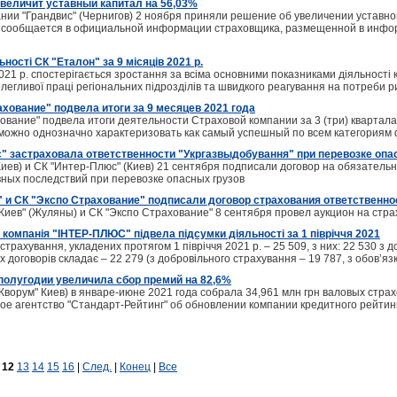
увеличит уставный капитал на 56,03%
нии "Грандвис" (Чернигов) 2 ноября приняли решение об увеличении уставн
н, сообщается в официальной информации страховщика, размещенной в инф
ності СК "Еталон" за 9 місяців 2021 р.
021 р. спостерігається зростання за всіма основними показниками діяльності ко
легливої праці регіональних підрозділів та швидкого реагування на потреби р
хование" подвела итоги за 9 месяцев 2021 года
вание" подвела итоги деятельности Страховой компании за 3 (три) квартал
 можно однозначно характеризовать как самый успешный по всем категориям
" застраховала ответственности "Укргазвыдобування" при перевозке опа
иев) и СК "Интер-Плюс" (Киев) 21 сентября подписали договор на обязатель
вных последствий при перевозке опасных грузов
" и СК "Экспо Страхование" подписали договор страхования ответственно
иев" (Жуляны) и СК "Экспо Страхование" 8 сентября провел аукцион на стр
компанія "IНТЕР-ПЛЮС" підвела підсумки діяльності за 1 півріччя 2021
 страхування, укладених протягом 1 півріччя 2021 р. – 25 509, з них: 22 530 з 
их договорів складає – 22 279 (з добровільного страхування – 19 787, з обов’яз
 полугодии увеличила сбор премий на 82,6%
ворум" Киев) в январе-июне 2021 года собрала 34,961 млн грн валовых стра
вое агентство "Стандарт-Рейтинг" об обновлении компании кредитного рейти
12
13
14
15
16
|
След.
|
Конец
|
Все