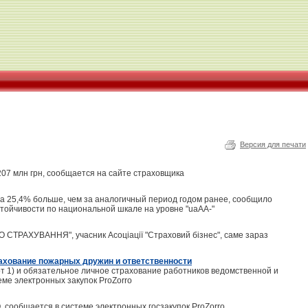
Версия для печати
207 млн грн, сообщается на сайте страховщика
 на 25,4% больше, чем за аналогичный период годом ранее, сообщило
стойчивости по национальной шкале на уровне "uaAА-"
ПО СТРАХУВАННЯ", учасник Асоціації "Страховий бізнес", саме зараз
ахование пожарных дружин и ответственности
т 1) и обязательное личное страхование работников ведомственной и
ме электронных закупок ProZorro
, сообщается в системе электронных госзакупок ProZorro