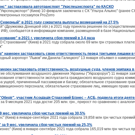
янс" застраховала автотранспорт "Укрспецэкспорта" по КАСКО
Укрспецэкспорт" (Киев) 10 февраля заключила с СК "Ультра Альянс" (ранее С
электронных госзакупок ProZorro
Северный" в 2021 году сократила выплаты возмещений на 27,5%
 (Дружковка Донецкой обл.) в 2021 году приняла решение по осуществлению 
н – ИФ), сообщается в информации компании, размещенной в базе Националь
ование" в 2021 г. увеличила сбор премий в 3,4 раза
Страхование" (Киев) в 2021 году собрала около 69 млн грн страховых платеж
к"
в" намерен застраховать свою ответственность перед третьими лицами в 
дный аэропорт "Львов" им.Данила Галицкого" 13 января объявил о намерении
мерен застраховать ответственность, воздушные суда, членов экипажа в 
ие обслуживания воздушного движения Украины ("Украэрорух") 11 января зая
ахования ответственности эксплуатанта гражданского воздушного судна комм
за ущерб, причиненный пассажирам и багажу; обязательное страхование гра
о авиационного персонала; обязательное страхование лиц, имеющих право на
"Оберіг", участник Асоціація Страховий Бізнес – АСБ, подвела итоги деяте
а 9 месяцев 2021 года достиг 205 млн. грн., прирост по сравнению с анало
9 мес. увеличила сбор чистых премий на 30,5%
" (Киев) в январе-сентябре 2021 года собрала 19,858 млн грн чистых премий
 за 9 мес. увеличила сбор чистых премий на 25,3%
знес" (Киев) в январе-сентябре 2021 года собрала 165,019 млн грн чистых п