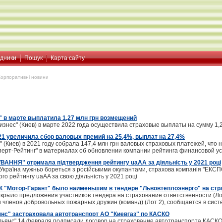
ідники
Пошук
Карта сайту
Корпоративні новини
" в марте выплатила 1,27 млн грн возмещений
знес" (Киев) в марте 2022 года осуществила страховые выплаты на сумму 1,
21 увеличила сбор валовых премий на 25,4%, выплат на 27,4%
 (Киев) в 2021 году собрала 147,4 млн грн валовых страховых платежей, что
перт-Рейтинг" в материалах об обновлении компании рейтинга финансовой у
АННЯ" отримала підтвердження рейтингу uaAA за діяльність у 2021 році
і Україна мужньо бореться з російськими окупантами, страхова компанія "ЕКС
го рейтингу uaAA за свою діяльність у 2021 році
 "Мотор-Гарант" было наименьшим в тендере "Львовтеплоэнерго" на стр
ткрыло предложения участников тендера на страхование ответственности (Ло
членов добровольных пожарных дружин (команд) (Лот 2), сообщается в систе
янс" застраховала автотранспорт АО "Киевгаз" по КАСКО
Альянс" 14 февраля подписали договор на страхование автотранспорта КАСКО