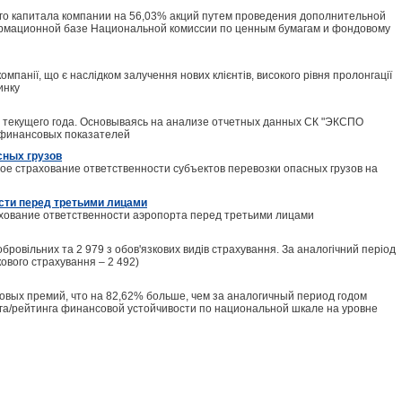
ого капитала компании на 56,03% акций путем проведения дополнительной
ормационной базе Национальной комиссии по ценным бумагам и фондовому
мпанії, що є наслідком залучення нових клієнтів, високого рівня пролонгації
инку
а текущего года. Основываясь на анализе отчетных данных СК "ЭКСПО
 финансовых показателей
сных грузов
ное страхование ответственности субъектов перевозки опасных грузов на
сти перед третьими лицами
ахование ответственности аэропорта перед третьими лицами
добровільних та 2 979 з обов'язкових видів страхування. За аналогічний період
кового страхування – 2 492)
ховых премий, что на 82,62% больше, чем за аналогичный период годом
нга/рейтинга финансовой устойчивости по национальной шкале на уровне