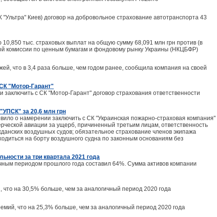
К "Ультра" Киев) договор на добровольное страхование автотранспорта 43
10,850 тыс. страховых выплат на общую сумму 68,091 млн грн против (в
ной комиссии по ценным бумагам и фондовому рынку Украины (НКЦБФР)
ей, что в 3,4 раза больше, чем годом ранее, сообщила компания на своей
СК "Мотор-Гарант"
 заключить с СК "Мотор-Гарант" договор страхования ответственности
"УПСК" за 20,6 млн грн
вило о намерении заключить с СК "Украинская пожарно-страховая компания"
ерческой авиации за ущерб, причиненный третьим лицам, ответственность
жданских воздушных судов; обязательное страхование членов экипажа
ходиться на борту воздушного судна по законным основаниям без
льности за три квартала 2021 года
гичным периодом прошлого года составил 64%. Сумма активов компании
, что на 30,5% больше, чем за аналогичный период 2020 года
ремий, что на 25,3% больше, чем за аналогичный период 2020 года