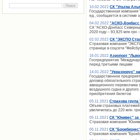
10.02.2022
СК "Ультра Аль
Государственная компания "
ед., сообщается в системе 
04.02.2022
"АСКО-Донбасс 
СК "АСКО-Донбасс Северный"
2020 году – 93,925 млн гр
02.02.2022
CК "ЭКСПО Страх
Страховая компания "ЭКСПО 
странице в соцсети "Фейсбу
16.01.2022
Аэропорт "Льво
Госпредприятие "Междунаро
перед третьими лицами
14.01.2022
"Украэрорух" на
Государственное предприят
договор обязательного стр
авиационного перевозчика 
воздушного судна и другог
приобретения билетов
05.11.2021
Страхова група 
Объем страховых платежей з
увеличилась до 220 млн. грн
05.11.2021
СК "Юнивес" за 
Страховая компания "Юнивес
05.11.2021
СК "Брокбизнес"
Страховая компания "Брокби