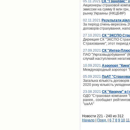
05.11.2021
СК "Грандвис" 
Акционеры страховой компа
эмиссии на сумму 8 млн гр
рынку Украины (НКЦБФР)
02.11.2021
Результати діяль
За період січень-вересень 2
договорів страхування, напо
27.10.2021
СК "ЭКСПО Стра
Дирекция СК "ЭКСПО Страхо
Страхование", этот период
27.09.2021
СК "Интер-Плюс
ПАО "Укргазвыдобування" (К
случай наступления негати
10.09.2021
Аэропорт "Киев
Международный аэропорт "К
05.09.2021
ПрАТ "Страхова 
Загальна кількість договорів
2020 року кількість укладен
23.08.2021
СК "Кворум" в I
ОДО "Страховая компания "К
ранее,. сообщает рейтинго
"uaAA"
Новости 221 - 240 из 312
Начало
|
Пред.
|
6
7
8
9
10
11