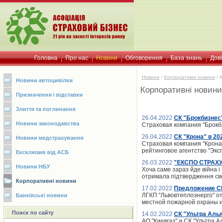
Головна
Про нас
Новини
Обговорення
База знань
Дов
Новини
/
Корпоративні новини
/
Новини автоцивілки
Корпоративні новини
Призначення і відставки
Злиття та поглинання
26.04.2022
СК "Брокбизнес
Новини законодавства
Страховая компания "Брокби
26.04.2022
СК "Крона" в 20
Новини медстрахування
Страховая компания "Крона"
рейтинговое агентство "Экс
Ексклюзив від АСБ
26.03.2022
"ЕКСПО СТРАХУВ
Новини НБУ
Хоча саме зараз йде війна 
отримала підтвердження сво
Корпоративні новини
17.02.2022
Предложение СК
ЛГКП "Львовтеплоэнерго" о
Банківські новини
местной пожарной охраны и 
Поиск по сайту
14.02.2022
СК "Ультра Аль
АО "Киевгаз" и СК "Ультра 