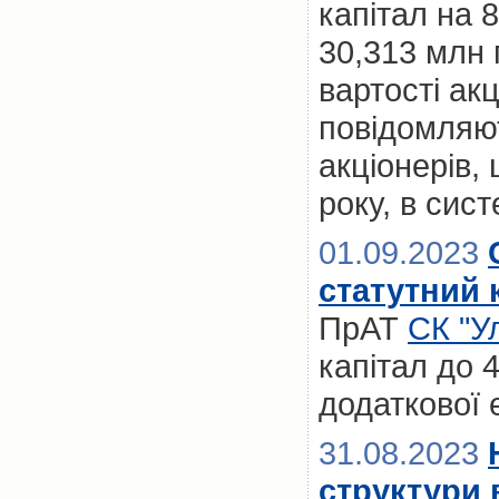
капітал на 
30,313 млн 
вартості акц
повідомляю
акціонерів,
року, в сис
01.09.2023
статутний 
ПрАТ
СК "У
капітал до 
додаткової е
31.08.2023
структури 