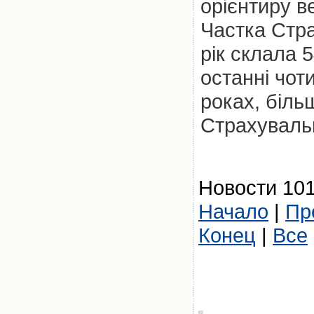
орієнтиру в
Частка Стра
рік склала 
останні чот
роках, біль
Страхувальн
Новости 101
Начало
|
Пр
Конец
|
Все