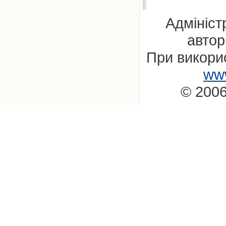
Адмініст
автор
При викорис
www
© 2006