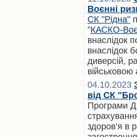
Воєнні риз
СК "Рідна"
п
"
КАСКО-Воє
внаслідок 
внаслідок б
диверсій, р
військовою 
04.10.2023
від СК "Бр
Програми
Д
страхування
здоров'я в 
загострення