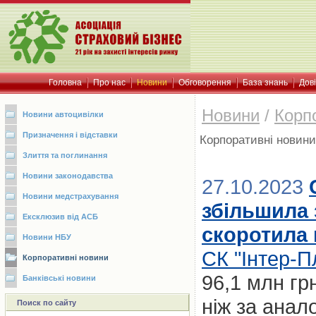
Головна
Про нас
Новини
Обговорення
База знань
Дов
Новини
/
Корп
Новини автоцивілки
Призначення і відставки
Корпоративні новини
Злиття та поглинання
Новини законодавства
27.10.2023
Новини медстрахування
збільшила 
Ексклюзив від АСБ
скоротила 
Новини НБУ
СК "Інтер-П
Корпоративні новини
96,1 млн гр
Банківські новини
ніж за анал
Поиск по сайту