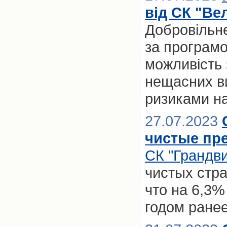
від СК "Ве
Добровільне
за програм
можливість
нещасних ви
ризиками на
27.07.2023
чистые пре
СК "Грандви
чистых стра
что на 6,3%
годом ране