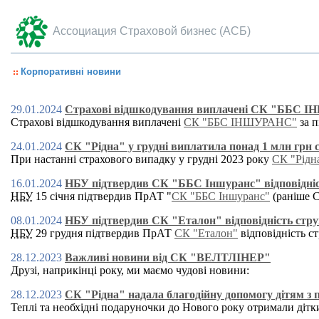
Ассоциация Страховой бизнес (АСБ)
Корпоративні новини
29.01.2024
Страхові відшкодування виплачені СК "ББС ІН
Страхові відшкодування виплачені
СК "ББС ІНШУРАНС"
за п
24.01.2024
СК "Рідна" у грудні виплатила понад 1 млн грн
При настанні страхового випадку у грудні 2023 року
СК "Рідн
16.01.2024
НБУ підтвердив СК "ББС Іншуранс" відповідніст
НБУ
15 січня підтвердив ПрАТ "
СК "ББС Іншуранс"
(раніше С
08.01.2024
НБУ підтвердив СК "Еталон" відповідність стру
НБУ
29 грудня підтвердив ПрАТ
СК "Еталон"
відповідність с
28.12.2023
Важливі новини від СК "ВЕЛТЛІНЕР"
Друзі, наприкінці року, ми маємо чудові новини:
28.12.2023
СК "Рідна" надала благодійну допомогу дітям з
Теплі та необхідні подаруночки до Нового року отримали дітк