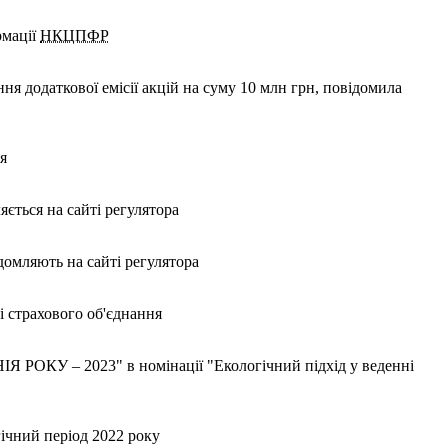
рмації
НКЦПФР
я додаткової емісії акцій на суму 10 млн грн, повідомила
я
ється на сайті регулятора
домляють на сайті регулятора
і страхового об'єднання
РОКУ – 2023" в номінації "Екологічний підхід у веденні
огічний період 2022 року