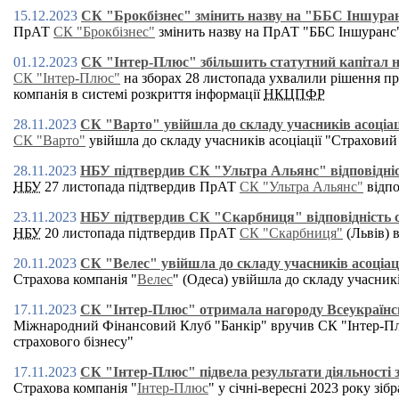
15.12.2023
СК "Брокбізнес" змінить назву на "ББС Іншура
ПрАТ
СК "Брокбізнес"
змінить назву на ПрАТ "ББС Іншуранс",
01.12.2023
СК "Інтер-Плюс" збільшить статутний капітал 
СК "Інтер-Плюс"
на зборах 28 листопада ухвалили рішення про
компанія в системі розкриття інформації
НКЦПФР
28.11.2023
СК "Варто" увійшла до складу учасників асоціац
СК "Варто"
увійшла до складу учасників асоціації "Страховий 
28.11.2023
НБУ підтвердив СК "Ультра Альянс" відповідніс
НБУ
27 листопада підтвердив ПрАТ
СК "Ультра Альянс"
відпо
23.11.2023
НБУ підтвердив СК "Скарбниця" відповідність с
НБУ
20 листопада підтвердив ПрАТ
СК "Скарбниця"
(Львів) 
20.11.2023
СК "Велес" увійшла до складу учасників асоціац
Страхова компанія "
Велес
" (Одеса) увійшла до складу учасникі
17.11.2023
СК "Інтер-Плюс" отримала нагороду Всеукра
Міжнародний Фінансовий Клуб "Банкір" вручив СК "Інтер-П
страхового бізнесу"
17.11.2023
СК "Інтер-Плюс" підвела результати діяльності з
Cтрахова компанія "
Інтер-Плюс
" у січні-вересні 2023 року зі