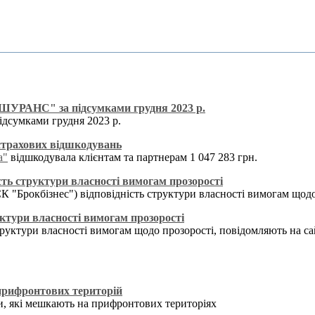
ШУРАНС" за підсумками грудня 2023 р.
ідсумками грудня 2023 р.
 страхових відшкодувань
а"
відшкодувала клієнтам та партнерам 1 047 283 грн.
ь структури власності вимогам прозорості
К "Брокбізнес") відповідність структури власності вимогам щодо
ктури власності вимогам прозорості
труктури власності вимогам щодо прозорості, повідомляють на са
 прифронтових територій
и, які мешкають на прифронтових територіях