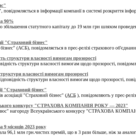
нс"
 повідомляється в інформації компанії в системі розкриття інфо
на 90%
 збільшення статутного капіталу до 19 млн грн шляхом проведенн
ії "Страховий бізнес"
бізнес" (АСБ), повідомляється в прес-релізі страхового об'єднанн
ть структури власності вимогам прозорості
відність структури власності вимогам щодо прозорості, повідомля
труктури власності вимогам прозорості
відповідність структури власності вимогам щодо прозорості, пові
ії "Страховий бізнес"
в асоціації "Страховий бізнес" (
АСБ
), повідомляють у прес-реліз
їнського конкурсу "СТРАХОВА КОМПАНІЯ РОКУ — 2023"
люс" нагороду Всеукраїнського конкурсу "СТРАХОВА КОМПАНІЯ 
а 9 місяців 2023 року
брала 96,1 млн грн.чистих премій, що в 3 рази більше, ніж за анал