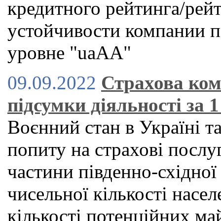
кредитного рейтинга/рей
устойчивости компании п
уровне "uaAA"
09.09.2022
Страхова ко
підсумки діяльності за 1
Воєнний стан в Україні та
попиту на страхові послу
частини південно-східної 
чисельної кількості насел
кількості потенційних ма