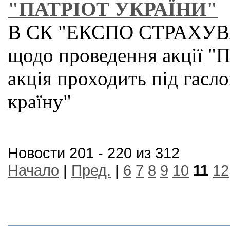
"ПАТРIОТ УКРАЇНИ"
В СК "ЕКСПО СТРАХУВА
щодо проведення акції 
акція проходить під гасло
країну"
Новости 201 - 220 из 312
Начало
|
Пред.
|
6
7
8
9
10
11
12