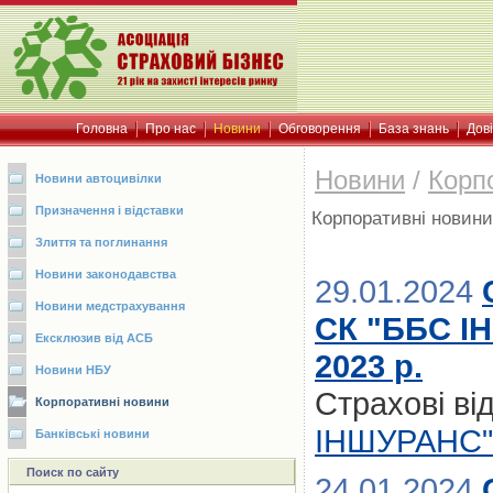
Головна
Про нас
Новини
Обговорення
База знань
Дов
Новини
/
Корп
Новини автоцивілки
Призначення і відставки
Корпоративні новини
Злиття та поглинання
Новини законодавства
29.01.2024
Новини медстрахування
СК "ББС І
Ексклюзив від АСБ
2023 р.
Новини НБУ
Страхові в
Корпоративні новини
ІНШУРАНС"
Банківські новини
Поиск по сайту
24.01.2024