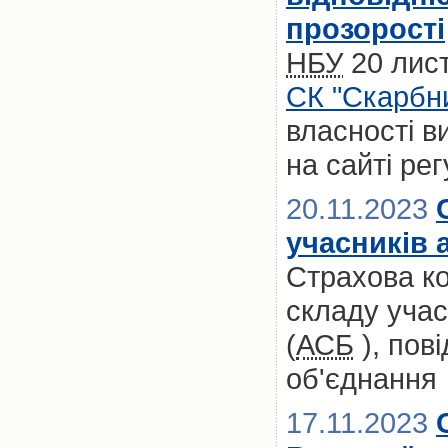
прозорості
НБУ
20 лис
СК "Скарбн
власності в
на сайті ре
20.11.2023
учасників 
Страхова ко
складу учас
(
АСБ
), пов
об'єднання
17.11.2023