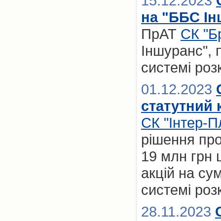
15.12.2023
на "ББС Ін
ПрАТ
СК "Б
Іншуранс", 
системі роз
01.12.2023
статутний 
СК "Інтер-П
рішення про
19 млн грн 
акцій на су
системі роз
28.11.2023