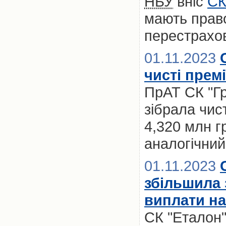
НБУ
вніс
СК
мають право
перестрахо
01.11.2023
чисті премі
ПрАТ СК "Гр
зібрала чис
4,320 млн г
аналогічний
01.11.2023
збільшила 
виплати на
СК "Еталон"