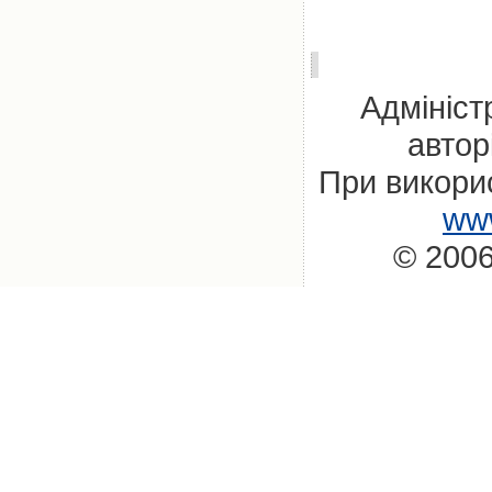
Адмініст
автор
При викорис
www
© 2006