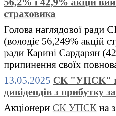
56,2% і 42,9% акцій ви
страховика
Голова наглядової ради 
(володіє 56,249% акцій ст
ради Карині Сардарян (42
припинення своїх повнов
13.05.2025
СК "УПСК" в
дивідендів з прибутку за
Акціонери
СК УПСК
на з