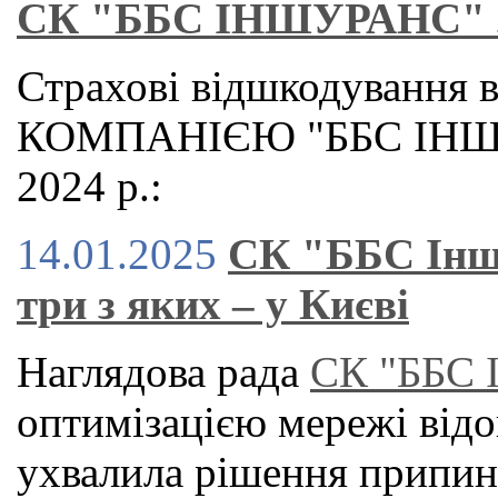
СК "ББС ІНШУРАНС" за 
Страхові відшкодуванн
КОМПАНІЄЮ "ББС ІНШУР
2024 р.:
14.01.2025
СК "ББС Іншу
три з яких – у Києві
Наглядова рада
СК "ББС 
оптимізацією мережі відо
ухвалила рішення припини