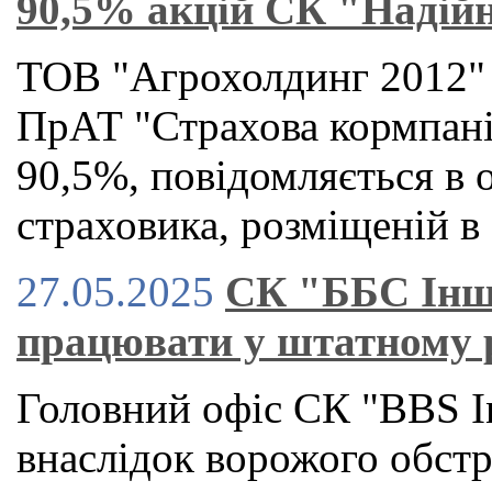
90,5% акцій СК "Надій
ТОВ "Агрохолдинг 2012" з
ПрАТ "Страхова кормпанія
90,5%, повідомляється в 
страховика, розміщеній в
27.05.2025
СК "ББС Інш
працювати у штатному 
Головний офіс СК "BBS I
внаслідок ворожого обстр