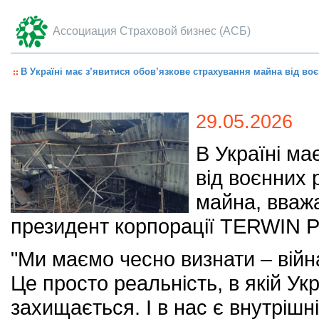
Ассоциация Страховой бизнес (АСБ)
В Україні має з’явитися обов’язкове страхування майна від воє
29.05.2026
В Україні ма
від воєнних 
майна, вваж
президент корпорації TERWIN 
"Ми маємо чесно визнати – війн
Це просто реальність, в якій Ук
захищається. І в нас є внутрішн