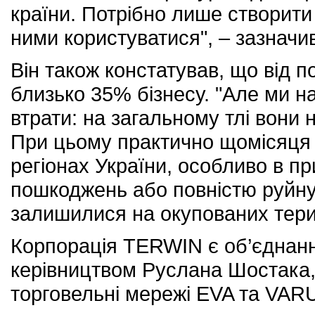
країни. Потрібно лише створити
ними користуватися", – зазначи
Він також констатував, що від п
близько 35% бізнесу. "Але ми н
втрати: на загальному тлі вони 
При цьому практично щомісяця к
регіонах України, особливо в п
пошкоджень або повністю руйну
залишилися на окупованих терито
Корпорація TERWIN є об’єднання
керівництвом Руслана Шостака,
торговельні мережі EVA та VAR