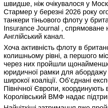
швидше, ніж очікувалося у Москв
Стармер у березні 2026 року о
танкери тіньового флоту у брит
Insurance Journal , спрямоване
Англійський канал.
Хоча активність флоту в брита
колишньому рівні, а першого м
через них пройшли щонайменше 
юридичної рамки для абордажу
широкої коаліції. Об'єднані екс
Північної Європи, координують 
Королівський ВМФ надає підтримк
Найчіткіші затримання вже прой