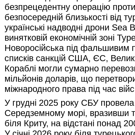
безпрецедентну операцію проти 
безпосередній близькості від ту
українські надводні дрони Sea Ba
винятковій економічній зоні Ту
Новоросійська під фальшивим п
списків санкцій США, ЄС, Велик
Кораблі могли сумарно перевоз
мільйонів доларів, що перетвори
міжнародного права під час війс
У грудні 2025 року СБУ провел
Середземному морі, вразивши т
біля Криту, на відстані понад 20
У січні 2026 року біля турецько