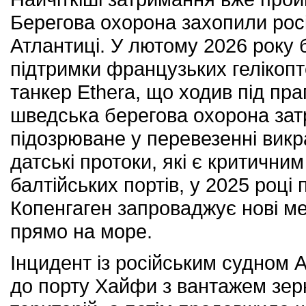
Берегова охорона захопили росі
Атлантиці. У лютому 2026 року 
підтримки французьких гелікопт
танкер Ethera, що ходив під пра
шведська берегова охорона зат
підозрюване у перевезенні викр
датські протоки, які є критичн
балтійських портів, у 2025 році 
Копенгаген запроваджує нові м
прямо на море.
Інцидент із російським судном A
до порту Хайфи з вантажем зер