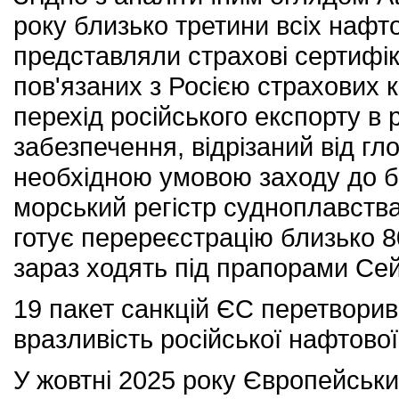
року близько третини всіх нафт
представляли страхові сертифік
пов'язаних з Росією страхових
перехід російського експорту в
забезпечення, відрізаний від гл
необхідною умовою заходу до бі
морський регістр судноплавства
готує перереєстрацію близько 80
зараз ходять під прапорами Се
19 пакет санкцій ЄС перетворив
вразливість російської нафтової
У жовтні 2025 року Європейськи