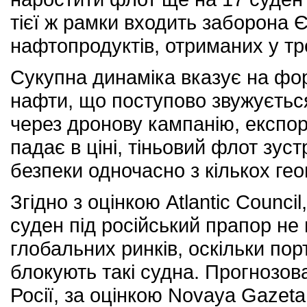
тієї ж рамки входить заборона Є
нафтопродуктів, отриманих у тре
Сукупна динаміка вказує на фо
нафти, що поступово звужуєтьс
через дронову кампанію, експор
падає в ціні, тіньовий флот зус
безпеки одночасно з кількох ге
Згідно з оцінкою Atlantic Counc
суден під російський прапор не
глобальних ринків, оскільки по
блокують такі судна. Прогнозо
Росії, за оцінкою Novaya Gazeta