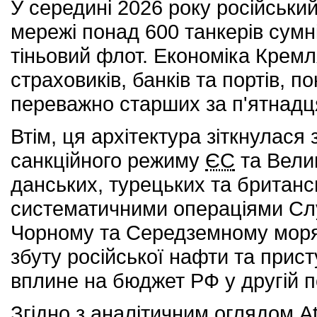
У середині 2026 року російськи
мережі понад 600 танкерів сум
тіньовий флот. Економіка Кремл
страховиків, банків та портів, 
переважно старших за п'ятнадця
Втім, ця архітектура зіткнулася
санкційного режиму
ЄС
та Вели
данських, турецьких та британс
систематичними операціями Слу
Чорному та Середземному морях
збуту російської нафти та прис
вплине на бюджет РФ у другій п
Згідно з аналітичним оглядом Atl