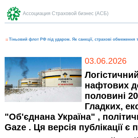
Ассоциация Страховой бизнес (АСБ)
Тіньовий флот РФ під ударом. Як санкції, страхові обмеження т
03.06.2026
Логістични
нафтових до
половині 20
Гладких, ек
"Об'єднана Україна" , політич
Gaze . Ця версія публікації 