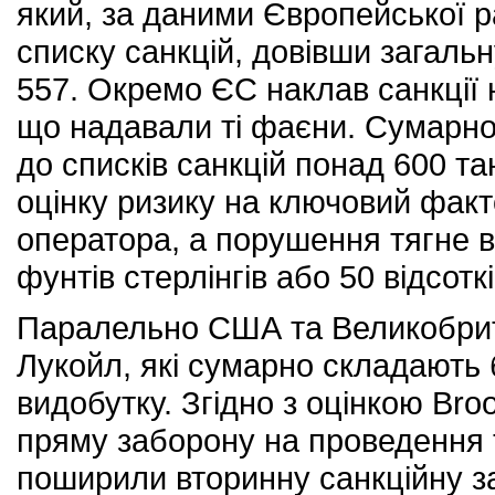
який, за даними Європейської р
списку санкцій, довівши загальн
557. Окремо ЄС наклав санкції 
що надавали ті фаєни. Сумарн
до списків санкцій понад 600 т
оцінку ризику на ключовий факт
оператора, а порушення тягне в
фунтів стерлінгів або 50 відсоткі
Паралельно США та Великобрита
Лукойл, які сумарно складають 
видобутку. Згідно з оцінкою Bro
пряму заборону на проведення т
поширили вторинну санкційну за