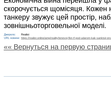
Економічна війна перейшла у фа
скорочується щомісяця. Кожен н
танкеру звужує цей простір, н
зовнішньоторговельної моделі.
Джерело:
Realist
URL новини:
https://realist.online/amp/reality/tenevoj-flot-rf-pod-udarom-kak-sanktsii-s
«« Вернуться на первую страни