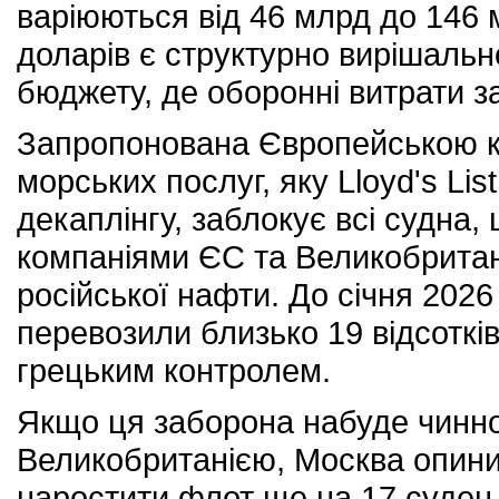
варіюються від 46 млрд до 146 м
доларів є структурно вирішаль
бюджету, де оборонні витрати за
Запропонована Європейською к
морських послуг, яку Lloyd's Lis
декаплінгу, заблокує всі судна,
компаніями ЄС та Великобритані
російської нафти. До січня 202
перевозили близько 19 відсоткі
грецьким контролем.
Якщо ця заборона набуде чиннос
Великобританією, Москва опинит
наростити флот ще на 17 суден 