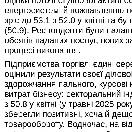
оцінки поточної ділової активно
енергосистемі й пожвавленню по
зріс до 53.1 з 52.0 у квітні та 
(50.9). Респонденти були нала
обсягів наданих послуг, нових з
процесі виконання.
Підприємства торгівлі єдині се
оцінили результати своєї ділово
здорожчання пального, курсові к
витрат бізнесу: секторальний ін
з 50.8 у квітні (у травні 2025 ро
зберегли позитивні, хоча й дещ
товарообороту. Водночас, на від