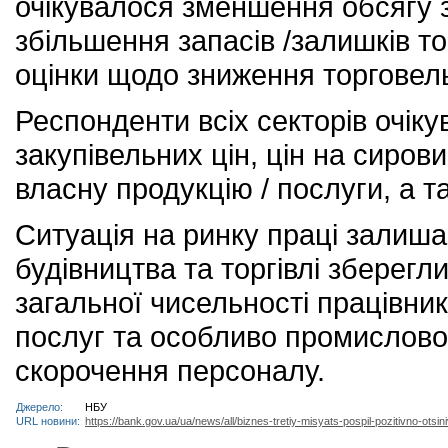
очікувалося зменшення обсягу з
збільшення запасів /залишків т
оцінки щодо зниження торговель
Респонденти всіх секторів очік
закупівельних цін, цін на сирови
власну продукцію / послуги, а т
Ситуація на ринку праці залиш
будівництва та торгівлі зберег
загальної чисельності працівни
послуг та особливо промислово
скорочення персоналу.
Джерело:
НБУ
URL новини:
https://bank.gov.ua/ua/news/all/biznes-tretiy-misyats-pospil-pozitivno-otsi