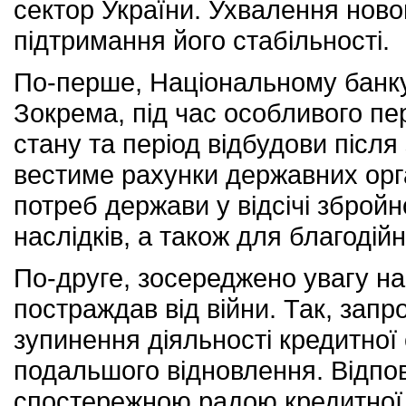
сектор України. Ухвалення ново
підтримання його стабільності.
По-перше, Національному банк
Зокрема, під час особливого пер
стану та період відбудови після
вестиме рахунки державних орга
потреб держави у відсічі збройної
наслідків, а також для благодій
По-друге, зосереджено увагу на
постраждав від війни. Так, зап
зупинення діяльності кредитної с
подальшого відновлення. Відпо
спостережною радою кредитної 