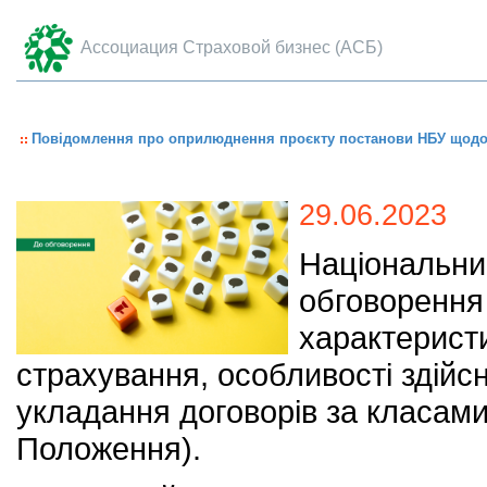
Ассоциация Страховой бизнес (АСБ)
Повідомлення про оприлюднення проєкту постанови НБУ щодо к
29.06.2023
Національни
обговорення
характеристи
страхування, особливості здійсн
укладання договорів за класами
Положення).