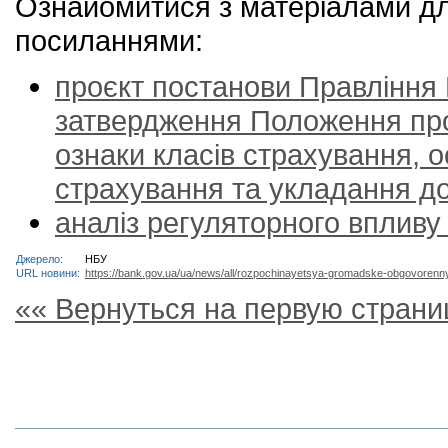
Ознайомитися з матеріалами д
посиланнями:
проєкт постанови Правління 
затвердження Положення про
ознаки класів страхування, о
страхування та укладання до
аналіз регуляторного впливу
Джерело:
НБУ
URL новини:
https://bank.gov.ua/ua/news/all/rozpochinayetsya-gromadske-obgovorennya-
«« Вернуться на первую страни