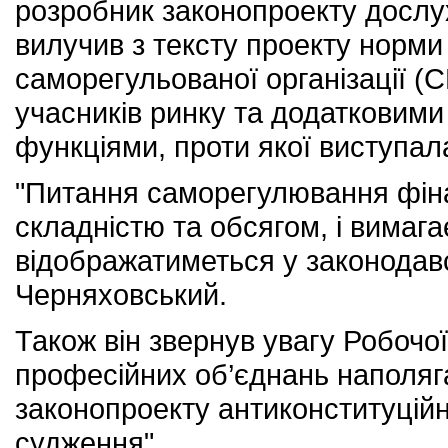
розробник законопроекту дослух
вилучив з тексту проекту норми
саморегульованої організації (С
учасників ринку та додатковим
функціями, проти якої виступал
"Питання саморегулювання фіна
складністю та обсягом, і вимага
відображатиметься у законодав
Черняховський.
Також він звернув увагу Робочо
професійних об’єднань наполяга
законопроекту антиконституцій
судження".