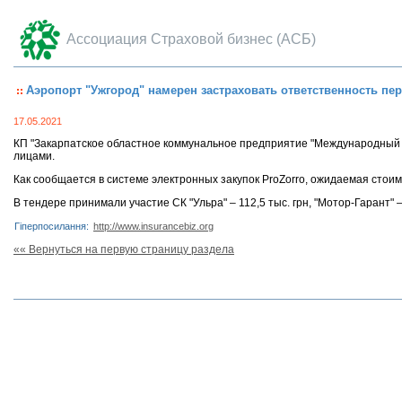
Ассоциация Страховой бизнес (АСБ)
Аэропорт "Ужгород" намерен застраховать ответственность пе
17.05.2021
КП "Закарпатское областное коммунальное предприятие "Международный а
лицами.
Как сообщается в системе электронных закупок ProZorro, ожидаемая стоимо
В тендере принимали участие СК "Ульра" – 112,5 тыс. грн, "Мотор-Гарант" – 
Гіперпосилання:
http://www.insurancebiz.org
«« Вернуться на первую страницу раздела