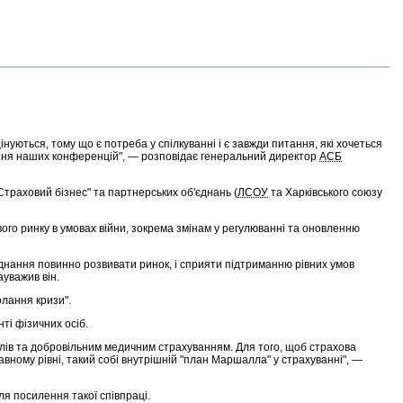
цінуються, тому що є потреба у спілкуванні і є завжди питання, які хочеться
ення наших конференцій", — розповідає генеральний директор
АСБ
Страховий бізнес" та партнерських об'єднань (
ЛСОУ
та Харківського союзу
го ринку в умовах війни, зокрема змінам у регулюванні та оновленню
єднання повинно розвивати ринок, і сприяти підтриманню рівних умов
ауважив він.
олання кризи".
нті фізичних осіб.
білів та добровільним медичним страхуванням. Для того, щоб страхова
вному рівні, такий собі внутрішній "план Маршалла" у страхуванні", —
для посилення такої співпраці.