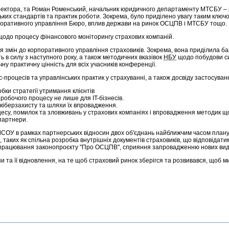
ктора, та Роман Роменський, начальник юридичного департаменту МТСБУ – р
ських стандартів та практик роботи. Зокрема, було приділено увагу таким ключ
рпоративного управління Бюро, вплив держави на ринок ОСЦПВ і МТСБУ тощо.
щодо процесу фінансового моніторингу страхових компаній.
 змін до корпоративного управління страховиків. Зокрема, вона приділила бага
ь в силу з наступного року, а також методичних вказівок
НБУ
щодо побудови си
ну практичну цінність для всіх учасників конференції.
процесів та управлінських практик у страхуванні, а також досвіду застосуван
бки стратегії утримання клієнтів
робочого процесу не лише для IT-бізнесів.
, кіберзахисту та шляхи їх впровадження.
у, помилок та зловживань у страхових компаніях і впровадження методик щодо
 партнери.
ЛСОУ в рамках партнерських відносин двох об'єднань найближчим часом планує
 таких як спільна розробка внутрішніх документів страховиків, що відповідати
оопрацювання законопроєкту "Про ОСЦПВ", сприяння запровадженню нових вид
 та її відновлення, на те щоб страховий ринок зберігся та розвивався, щоб м