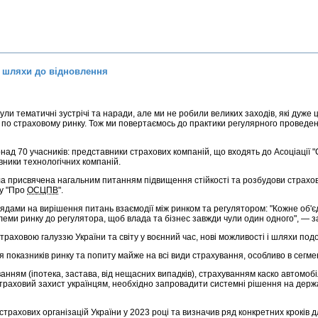
а шляхи до відновлення
були тематичні зустрічі та наради, але ми не робили великих заходів, які дуже 
и по страховому ринку. Тож ми повертаємось до практики регулярного провед
над 70 учасників: представники страхових компаній, що входять до Асоціації "
вники технологічних компаній.
а присвячена нагальним питанням підвищення стійкості та розбудови страхово
ну "Про
ОСЦПВ
".
лядами на вирішення питань взаємодії між ринком та регулятором: "Кожне об'
леми ринку до регулятора, щоб влада та бізнес завжди чули один одного", — з
раховою галуззю України та світу у воєнний час, нові можливості і шляхи под
ня показників ринку та попиту майже на всі види страхування, особливо в сегме
анням (іпотека, застава, від нещасних випадків), страхуванням каско автомо
траховий захист українцям, необхідно запровадити системні рішення на держа
и страхових організацій України у 2023 році та визначив ряд конкретних кроків 