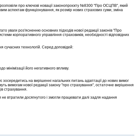
озповіли про ключові новації законопроєкту №8300 "Про ОСЦПВ", який
овим аспектам функціонування, як розмір нових страхових суми, зміна
то уваги роз'ясненню основних підходів нової редакції законів "Про
стеми корпоративного управління страховиків, необхідності відповідних
ня сучасних технологій. Серед доповідей:
 мінімізації його негативного впливу.
 зосередитись на вирішенні нагальних питань адаптації до нових вимог
муть вимогам нової редакції закону "про страхування", остаточне вирішення
ів страхування.
и не втратили досягнутого і змогли працювати далі задля надання