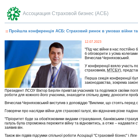
Ассоциация Страховой бизнес (АСБ)
Пройшла конференція АСБ: Страховий ринок в умовах війни т
12.07.2023
"Під час війни в нас постійно 
б обговорити з усіма колегам
Вячеслав Черняховський.
У конференції взяло участь по
страховиків,
МТСБУ
), предста
Перша секція конференції бул
законодавства, зокрема зако
Президент ЛСОУ Віктор Берлін привітав учасників та поділився своїми пог
роботи для кожного його учасника, знаходити спільну думку, доносити проб
Вячеслав Черняховський виступив з доповіддю "Виклики, що стоять перед ст
Говорячи про наслідки війни для страхової галузі, він відзначив різке падін
"Пріоритет буде за обов'язковими видами страхування, банківським страхув
галузь була спроможна пережити війну та відновитись, а отже – надавати с
заявив він.
Також він підвів підсумки спільної роботи Асоціації "Страховий бізнес" і Ліг