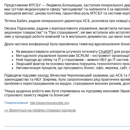
Представники МТСБУ — Людмила Білошицька, заступник генерального дире
має суттєво модернізувати сферу "автоцивілки" та наблизити її за європей
принципів виплат, цінова політика, гарантійна роль МТСБУ та системи ко
Тетяна Бабич, радник генерального директора АСБ, розповіла про новації 
Оксана Параскева, радник з корпоративного управління, висвітлила питання
акціонерні товариства" та "Про страхування", які вже вступили або вступлят
змін у процедурі роботи компаній та їх внутрішніх документах, що мало знач
Друга частина конференції була присвячена тематиці вдосконалення бізнес-
Як використовувати алгоритм штучного інтелекту
ChatGPT
для розро
Методологія управління проектами SCRUM – інструмент організації 
Нові підходи до обліку та ІТ у страховиків – вимоги НБУ до ІТ-систем
Людський фактор як основна причина порушень технологічного процес
Автоматизація процесів, що просувають бізнес: офіс, мережа, сайт,
Підводячи підсумки заходу, Вячеслав Черняховський зауважив, що АСБ та 
законодавства та НБУ. Зокрема, було запропоновано ряд практичних кроків,
проблем із перестрахуванням за кордон, страхування воєнних ризиків, д
"Наша щоденна робота має бути спрямована на підтримку економіки України
страхового захисту людям та бізнесам".
Гіперпосилання:
http://www.insurancebiz.org
«« Вернуться на первую страницу раздела