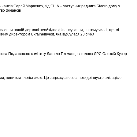
фінансів Сергій Марченко, від США – заступник радника Білого дому з
тво фінансів
влення нашій державі необхідне фінансування, і в тому числі, прямі
авчим директором UkraineInvest, яка відбулася 23 січня
 голова Податкового комітету Данило Гетманцев, голова ДРС Олексій Кучер
и, попитом і логістикою. Це загрожує повоєнною деіндустріалізацією