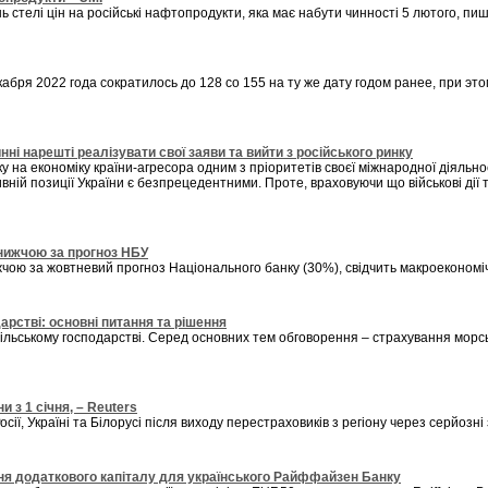
 стелі цін на російські нафтопродукти, яка має набути чинності 5 лютого, пиш
бря 2022 года сократилось до 128 со 155 на ту же дату годом ранее, при это
ні нарешті реалізувати свої заяви та вийти з російського ринку
на економіку країни-агресора одним з пріоритетів своєї міжнародної діяльност
тивній позиції України є безпрецедентними. Проте, враховуючи що військові д
 нижчою за прогноз НБУ
ижчою за жовтневий прогноз Національного банку (30%), свідчить макроеконо
арстві: основні питання та рішення
 сільському господарстві. Серед основних тем обговорення – страхування мор
 з 1 січня, – Reuters
ії, Україні та Білорусі після виходу перестраховиків з регіону через серйозні
ня додаткового капіталу для українського Райффайзен Банку