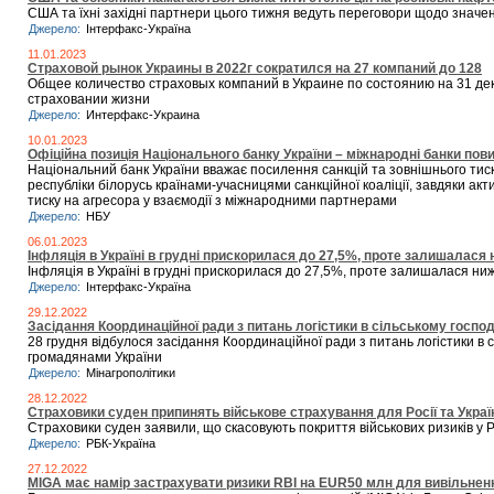
США та їхні західні партнери цього тижня ведуть переговори щодо значень
Джерело:
Iнтерфакс-Україна
11.01.2023
Страховой рынок Украины в 2022г сократился на 27 компаний до 128
Общее количество страховых компаний в Украине по состоянию на 31 дека
страховании жизни
Джерело:
Интерфакс-Украина
10.01.2023
Офіційна позиція Національного банку України – міжнародні банки повин
Національний банк України вважає посилення санкцій та зовнішнього тиску 
республіки білорусь країнами-учасницями санкційної коаліції, завдяки ак
тиску на агресора у взаємодії з міжнародними партнерами
Джерело:
НБУ
06.01.2023
Iнфляція в Україні в грудні прискорилася до 27,5%, проте залишалася
Iнфляція в Україні в грудні прискорилася до 27,5%, проте залишалася н
Джерело:
Iнтерфакс-Україна
29.12.2022
Засідання Координаційної ради з питань логістики в сільському господ
28 грудня відбулося засідання Координаційної ради з питань логістики в
громадянами України
Джерело:
Мінагрополітики
28.12.2022
Страховики суден припинять військове страхування для Росії та України
Страховики суден заявили, що скасовують покриття військових ризиків у Рос
Джерело:
РБК-Україна
27.12.2022
MIGA має намір застрахувати ризики RBI на EUR50 млн для вивільнен