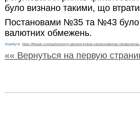
було визнано такими, що втрати
Постановами №35 та №43 було
валютних обмежень.
Атрибути:
https://finpuls.com/ua/osnovnyi-aktsent-kvitnia-vdoskonalennia-rehuliuvannia-d
«« Вернуться на первую страни