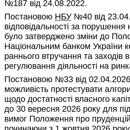
№187 від 24.08.2022.
Постановою
НБУ
№40 від 23.04
відповідальності за порушення
було затверджено зміни до Пол
Національним банком України ко
раннього втручання та заходів 
регулювання діяльності на ринк
Постановою №33 від 02.04.202
можливість протестувати алгор
щодо достатності власного капіт
до 30 вересня 2026 року для пі
вимог Положення про пруденцій
починаючи з 1 жовтня 2026 року