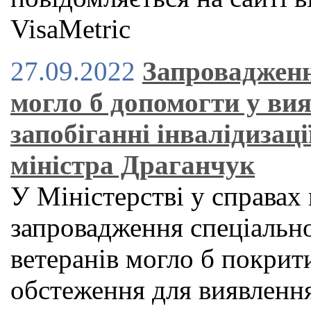
VisaMetric
27.09.2022
Запровадженн
могло б допомогти у ви
запобіганні інвалідизац
міністра Драганчук
У Міністерстві у справах
запровадження спеціальн
ветеранів могло б покрит
обстеження для виявлення