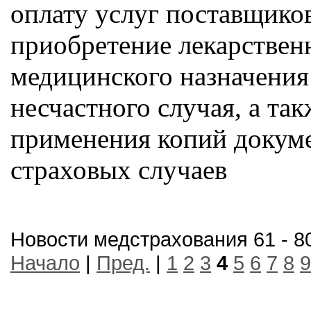
оплату услуг поставщиков
приобретение лекарствен
медицинского назначения 
несчастного случая, а та
применения копий докуме
страховых случаев
Новости медстрахования 61 - 80
Начало
|
Пред.
|
1
2
3
4
5
6
7
8
9