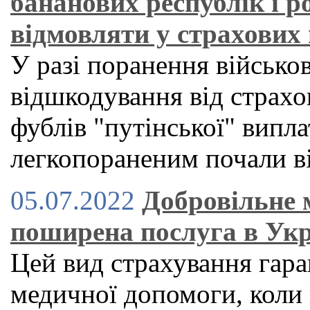
бананових республік і р
відмовляти у страхових
У разі поранення військо
відшкодування від страхо
фублів "путінської" випла
легкопораненим почали ві
05.07.2022
Добровільне 
поширена послуга в Укр
Цей вид страхування гар
медичної допомоги, коли 