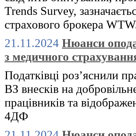
Trends Survey, зазначаєть
страхового брокера WTW
21.11.2024
Нюанси опода
з медичного страхуванн
Податківці роз’яснили п
ВЗ внесків на добровільн
працівників та відображе
4ДФ
21.11.2024
Нюанси опода