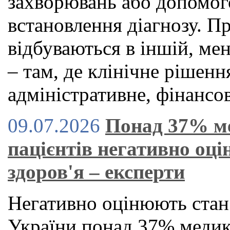
захворювань або допомог
встановлення діагнозу. П
відбуваються в іншій, ме
– там, де клінічне рішен
адміністративне, фінансов
09.07.2026
Понад 37% м
пацієнтів негативно оц
здоров'я – експерти
Негативно оцінюють стан
України понад 37% медикі