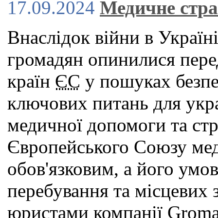
17.09.2024
Медичне стра
Внаслідок війни в Україн
громадян опинилися пере
країн
ЄС
у пошуках безпек
ключових питань для укра
медичної допомоги та стр
Європейського Союзу мед
обов'язковим, а його умов
перебування та місцевих з
юристами компанії Groma