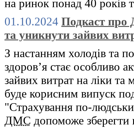
на ринок понад 40 років т
01.10.2024
Подкаст про 
та уникнути зайвих вит
З настанням холодів та п
здоров’я стає особливо а
зайвих витрат на ліки та 
буде корисним випуск под
"Страхування по-людськи"
ДМС
допоможе зберегти в