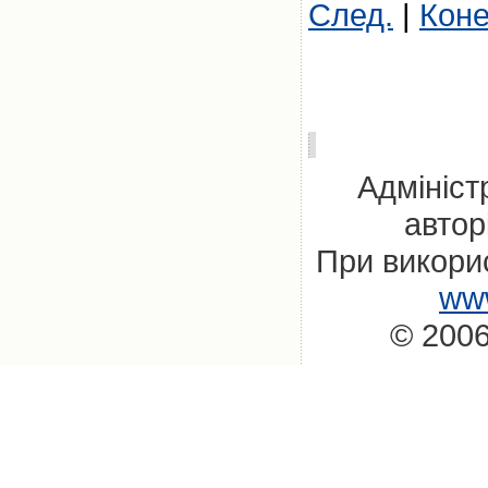
След.
|
Кон
Адмініст
автор
При викорис
www
© 2006