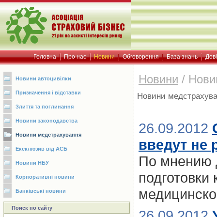
Головна
Про нас
Новини
Обговорення
База знань
Дов
Новини
/
Нови
Новини автоцивілки
Призначення і відставки
Новини медстрахув
Злиття та поглинання
Новини законодавства
26.09.2012
Новини медстрахування
введут не 
Ексклюзив від АСБ
По мнению д
Новини НБУ
подготовки
Корпоративні новини
медицинско
Банківські новини
Поиск по сайту
26.09.2012