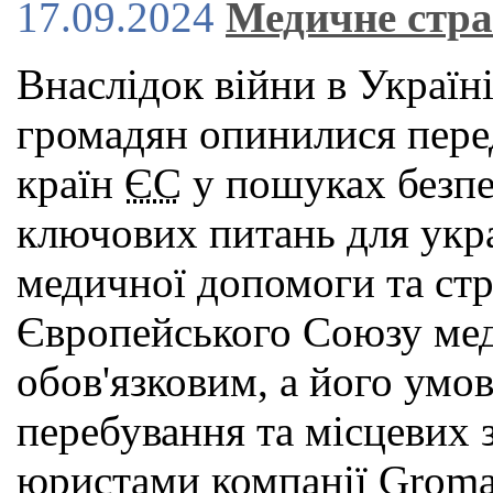
17.09.2024
Медичне стра
Внаслідок війни в Україн
громадян опинилися пере
країн
ЄС
у пошуках безпек
ключових питань для укра
медичної допомоги та стр
Європейського Союзу мед
обов'язковим, а його умов
перебування та місцевих з
юристами компанії Groma