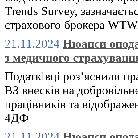
Trends Survey, зазначаєть
страхового брокера WTW
21.11.2024
Нюанси опода
з медичного страхуванн
Податківці роз’яснили п
ВЗ внесків на добровільн
працівників та відображе
4ДФ
21.11.2024
Нюанси опода