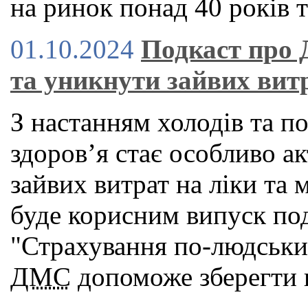
на ринок понад 40 років т
01.10.2024
Подкаст про 
та уникнути зайвих вит
З настанням холодів та п
здоров’я стає особливо а
зайвих витрат на ліки та 
буде корисним випуск под
"Страхування по-людськи"
ДМС
допоможе зберегти в