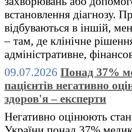
захворювань або допомог
встановлення діагнозу. П
відбуваються в іншій, ме
– там, де клінічне рішен
адміністративне, фінансов
09.07.2026
Понад 37% м
пацієнтів негативно оц
здоров'я – експерти
Негативно оцінюють стан
України понад 37% медикі