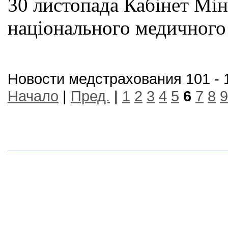
30 листопада Кабінет Мін
національного медичного 
Новости медстрахования 101 - 
Начало
|
Пред.
|
1
2
3
4
5
6
7
8
9