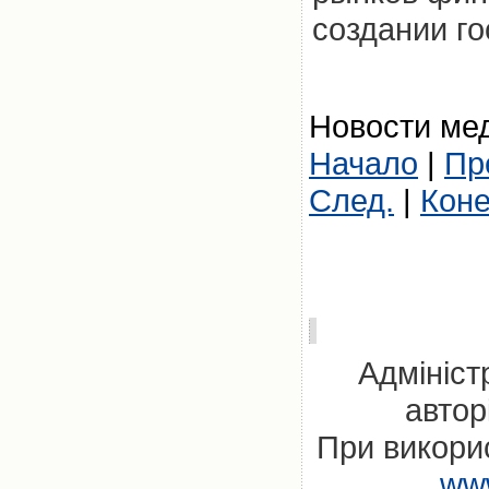
создании г
Новости мед
Начало
|
Пр
След.
|
Кон
Адмініст
автор
При викорис
www