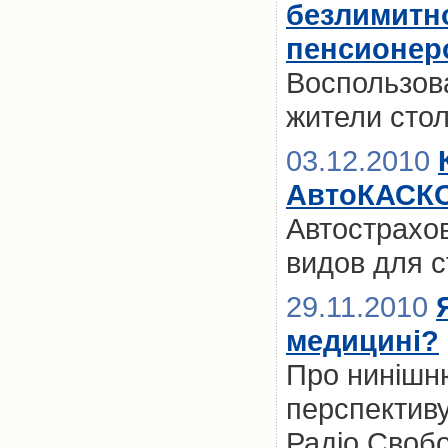
безлимитно
пенсионер
Воспользов
жители сто
03.12.2010
АвтоКАСК
Автострахо
видов для 
29.11.2010
медицині?
Про нинішню
перспективу 
Радіо Свобо