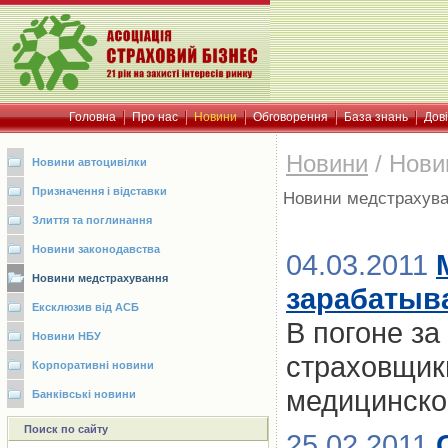
Головна
Про нас
Новини
Обговорення
База знань
Дов
Новини
/
Нови
Новини автоцивілки
Призначення і відставки
Новини медстрахув
Злиття та поглинання
Новини законодавства
04.03.2011
Новини медстрахування
зарабатыв
Ексклюзив від АСБ
В погоне за
Новини НБУ
страховщик
Корпоративні новини
медицинско
Банківські новини
Поиск по сайту
25.02.2011