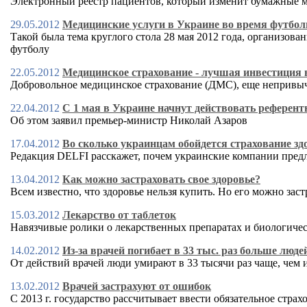
Электронный реестр пациентов, который изменит бумажные ме
29.05.2012
Медицинские услуги в Украине во время футбол
Такой была тема круглого стола 28 мая 2012 года, организо
футболу
22.05.2012
Медицинское страхование - лучшая инвестиция в
Добровольное медицинское страхование (ДМС), еще непривычн
22.04.2012
С 1 мая в Украине начнут действовать референ
Об этом заявил премьер-министр Николай Азаров
17.04.2012
Во сколько украинцам обойдется страхование зд
Редакция DELFI расскажет, почем украинские компании пред
13.04.2012
Как можно застраховать cвое здоровье?
Всем известно, что здоровье нельзя купить. Но его можно зас
15.03.2012
Лекарство от таблеток
Навязчивые ролики о лекарственных препаратах и биологическ
14.02.2012
Из-за врачей погибает в 33 тыс. раз больше люде
От действий врачей люди умирают в 33 тысячи раз чаще, чем и
13.02.2012
Врачей застрахуют от ошибок
С 2013 г. государство рассчитывает ввести обязательное стра