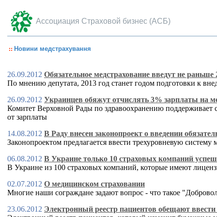
Ассоциация Страховой бизнес (АСБ)
Новини медстрахування
26.09.2012
Обязательное медстрахование введут не раньше 2
По мнению депутата, 2013 год станет годом подготовки к вн
26.09.2012
Украинцев обяжут отчислять 3% зарплаты на м
Комитет Верховной Рады по здравоохранению поддерживает с
от зарплаты
14.08.2012
В Раду внесен законопроект о введении обязате
Законопроектом предлагается ввести трехуровневую систему 
06.08.2012
В Украине только 10 страховых компаний успе
В Украине из 100 страховых компаний, которые имеют лицен
02.07.2012
О медицинском страховании
Многие наши сограждане задают вопрос - что такое "Доброво
23.06.2012
Электронный реестр пациентов обещают ввести 