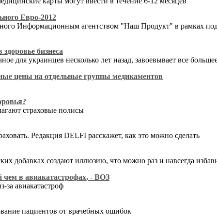
дицинские карты могут ввести в течение 6-12 месяцев
ьного Евро-2012
ванного Информационным агентством "Наш Продукт" в рамках по
 здоровье бизнеса
ое для украинцев несколько лет назад, завоевывает все больше
тные цены на отдельные группы медикаментов
оровья?
лагают страховые полисы
траховать. Редакция DELFI расскажет, как это можно сделать
их добавках создают иллюзию, что можно раз и навсегда избави
й чем в авиакатастрофах, - ВОЗ
з-за авиакатастроф
хование пациентов от врачебных ошибок