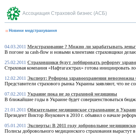
Ассоциация Страховой бизнес (АСБ)
Новини медстрахування
04.03.2011
Медстрахование ? Можно ли зарабатывать деньг
В погоне за cash-flow и новыми клиентами страховщики дела
25.02.2011
Страховщики будут лоббировать реформу здрав
Страховая компания «Нафтагазстрах» готова инициировать л
12.02.2011
Эксперт: Реформа здравоохранения невозможна 
Представители страхового рынка Украины заявляют, что не 
07.02.2011
Украине пока не до страховой медицины
В ближайшие годы в Украине будет совершенствоваться бюдже
21.01.2011
Обязательное медицинское страхование в Украине
Президент Виктор Янукович в 2010 г. объявил о начале рефо
05.01.2011
Эксперты: В 2011 году добровольное медицинско
Полисы добровольного медицинского страхования вырастут в