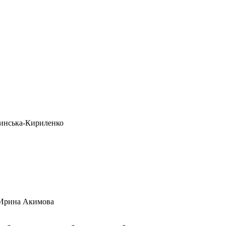
очинська-Кириленко
 Ирина Акимова