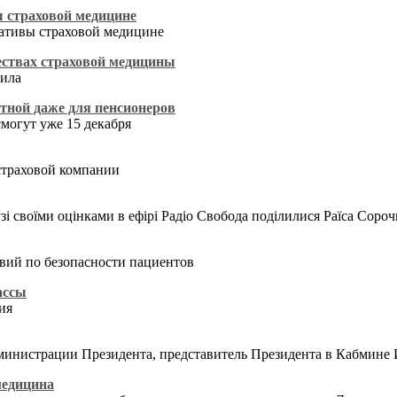
 страховой медицине
ативы страховой медицине
ествах страховой медицины
вила
атной даже для пенсионеров
могут уже 15 декабря
страховой компании
зі своїми оцінками в ефірі Радіо Свобода поділилися Раїса Сор
вий по безопасности пациентов
ассы
ия
министрации Президента, представитель Президента в Кабмине
 медицина