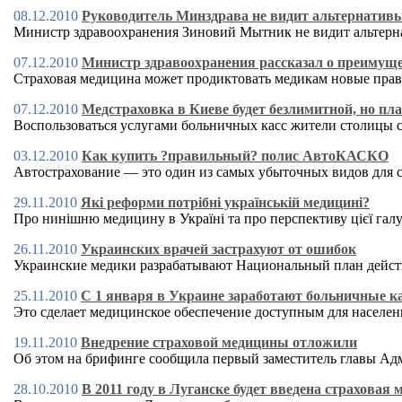
08.12.2010
Руководитель Минздрава не видит альтернативы
Министр здравоохранения Зиновий Мытник не видит альтерн
07.12.2010
Министр здравоохранения рассказал о преимущ
Страховая медицина может продиктовать медикам новые пра
07.12.2010
Медстраховка в Киеве будет безлимитной, но пл
Воспользоваться услугами больничных касс жители столицы с
03.12.2010
Как купить ?правильный? полис АвтоКАСКО
Автострахование — это один из самых убыточных видов для 
29.11.2010
Які реформи потрібні українській медицині?
Про нинішню медицину в Україні та про перспективу цієї галу
26.11.2010
Украинских врачей застрахуют от ошибок
Украинские медики разрабатывают Национальный план дейст
25.11.2010
С 1 января в Украине заработают больничные к
Это сделает медицинское обеспечение доступным для населен
19.11.2010
Внедрение страховой медицины отложили
Об этом на брифинге сообщила первый заместитель главы Ад
28.10.2010
В 2011 году в Луганске будет введена страховая