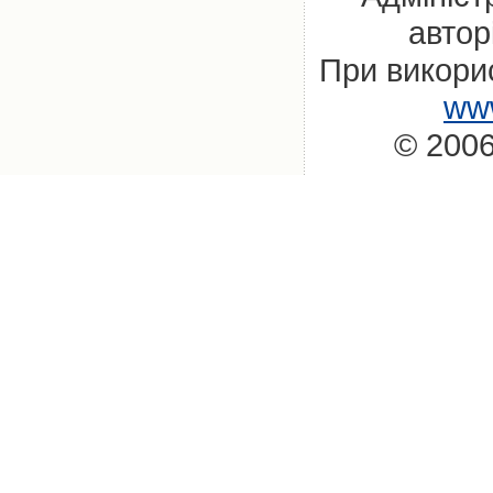
автор
При викорис
www
© 2006