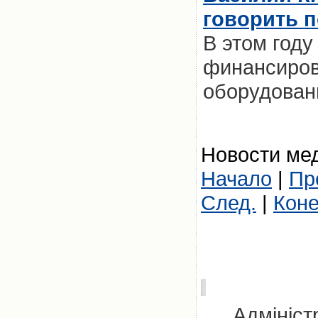
говорить п
В этом году
финансиров
оборудовани
Новости мед
Начало
|
Пр
След.
|
Кон
Адмініст