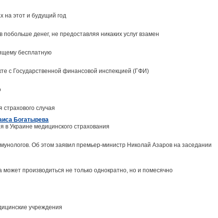
 на этот и будущий год
в побольше денег, не предоставляя никаких услуг взамен
оящему бесплатную
кте с Государственной финансовой инспекцией (ГФИ)
о
я страхового случая
Раиса Богатырева
я в Украине медицинского страхования
мунологов. Об этом заявил премьер-министр Николай Азаров на заседании
та может производиться не только однократно, но и помесячно
дицинские учреждения