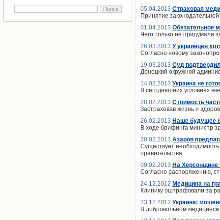
05.04.2013
Страховая медиц
Принятие законодательной 
01.04.2013
Обязательное м
Чего только не придумали з
26.03.2013
У украинцев хо
Согласно новому законопро
19.03.2013
Суд подтвердил
Донецкий окружной админис
14.03.2013
Украина не гот
В сегодняшних условиях вв
28.02.2013
Стоимость част
Застраховав жизнь и здоров
26.02.2013
Наше будущее б
В ходе брифинга министр з
20.02.2013
Азаров предлаг
Существует необходимость 
правительства
09.02.2013
На Херсонщине 
Согласно распоряжению, сто
24.12.2012
Медицина на гр
Клинику оштрафовали за ра
23.12.2012
Украина: мошен
В добровольном медицинск