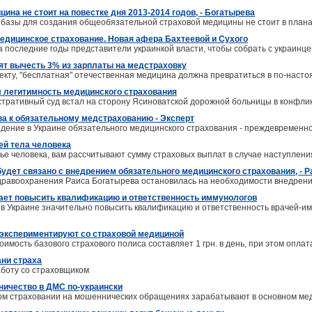
ина не стоит на повестке дня 2013-2014 годов, - Богатырева
базы для создания общеобязательной страховой медицины не стоит в планах
едицинское страхование. Новая афера Бахтеевой и Сухого
а последние годы представители украинкой власти, чтобы собрать с украинце
тят вычесть 3% из зарплаты на медстраховку
екту, "бесплатная" отечественная медицина должна превратиться в по-наст
 легитимность медицинского страхования
тративный суд встал на сторону Ясиноватской дорожной больницы в конфли
ова к обязательному медстрахованию - Эксперт
едение в Украине обязательного медицинского страхования - преждевременн
ей тела человека
ье человека, вам рассчитывают сумму страховых выплат в случае наступлени
удет связано с внедрением обязательного медицинского страхования, - 
дравоохранения Раиса Богатырева остановилась на необходимости внедрени
ает повысить квалификацию и ответственность иммунологов
в Украине значительно повысить квалификацию и ответственность врачей-им
экспериментируют со страховой медициной
имость базового страхового полиса составляет 1 грн. в день, при этом опла
ани страха
боту со страховщиком
ничество в ДМС по-украински
ом страховании на мошеннических обращениях зарабатывают в основном ме