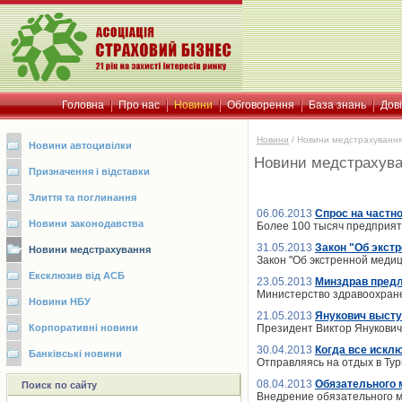
Головна
Про нас
Новини
Обговорення
База знань
Дов
Новини
/
Новини медстрахуванн
Новини автоцивілки
Новини медстрахув
Призначення і відставки
Злиття та поглинання
06.06.2013
Спрос на частн
Новини законодавства
Более 100 тысяч предприят
31.05.2013
Закон "Об экст
Новини медстрахування
Закон "Об экстренной меди
Ексклюзив від АСБ
23.05.2013
Минздрав предл
Министерство здравоохране
Новини НБУ
21.05.2013
Янукович высту
Корпоративні новини
Президент Виктор Янукович
30.04.2013
Когда все искл
Банківські новини
Отправляясь на отдых в Ту
08.04.2013
Обязательного 
Поиск по сайту
Внедрение обязательного м