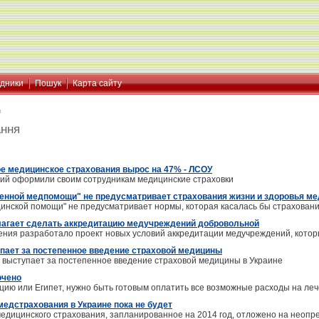
ідники
Пошук
Карта сайту
я
ання
ое медицинское страхования вырос на 47% - ЛСОУ
ий оформили своим сотрудникам медицинские страховки
ренной медпомощи" не предусматривает страхования жизни и здоровья мед
цинской помощи" не предусматривает нормы, которая касалась бы страховани
агает сделать аккредитацию медучреждений добровольной
ния разработало проект новых условий аккредитации медучреждений, которы
пает за постепенное введение страховой медицины
 выступает за постепенное введение страховой медицины в Украине
ючено
рцию или Египет, нужно быть готовым оплатить все возможные расходы на ле
медстрахования в Украине пока не будет
едицинского страхования, запланированное на 2014 год, отложено на неопр