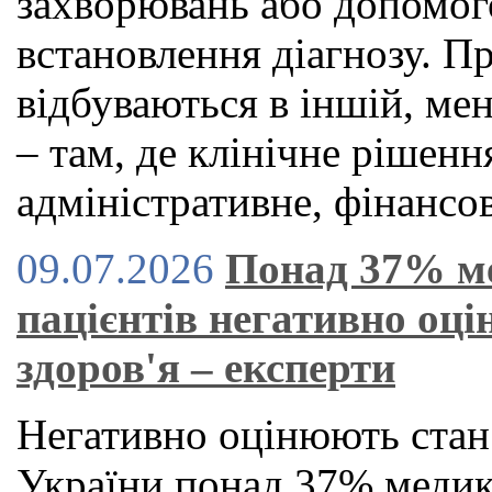
захворювань або допомог
встановлення діагнозу. П
відбуваються в іншій, ме
– там, де клінічне рішен
адміністративне, фінансов
09.07.2026
Понад 37% м
пацієнтів негативно оц
здоров'я – експерти
Негативно оцінюють стан
України понад 37% медикі