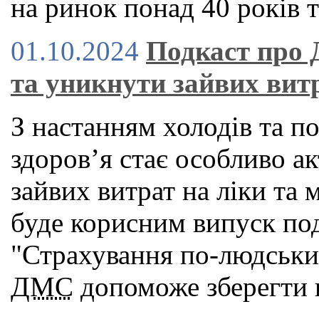
на ринок понад 40 років т
01.10.2024
Подкаст про 
та уникнути зайвих вит
З настанням холодів та п
здоров’я стає особливо а
зайвих витрат на ліки та 
буде корисним випуск под
"Страхування по-людськи"
ДМС
допоможе зберегти в