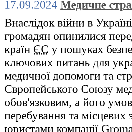
17.09.2024
Медичне стра
Внаслідок війни в Україн
громадян опинилися пере
країн
ЄС
у пошуках безпек
ключових питань для укра
медичної допомоги та стр
Європейського Союзу мед
обов'язковим, а його умов
перебування та місцевих з
юристами компанії Groma