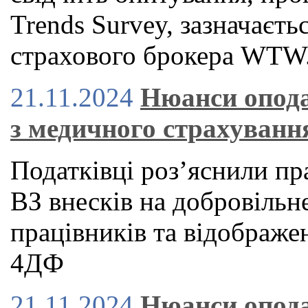
Trends Survey, зазначаєть
страхового брокера WTW
21.11.2024
Нюанси опода
з медичного страхуванн
Податківці роз’яснили п
ВЗ внесків на добровільн
працівників та відображе
4ДФ
21.11.2024
Нюанси опода