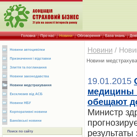
Головна
Про нас
Новини
Обговорення
База знань
Дов
Новини
/
Нови
Новини автоцивілки
Призначення і відставки
Новини медстрахув
Злиття та поглинання
Новини законодавства
19.01.2015
Новини медстрахування
медицины н
Ексклюзив від АСБ
обещают до
Новини НБУ
Министр зд
Корпоративні новини
прогнозируе
Банківські новини
результаты
Поиск по сайту