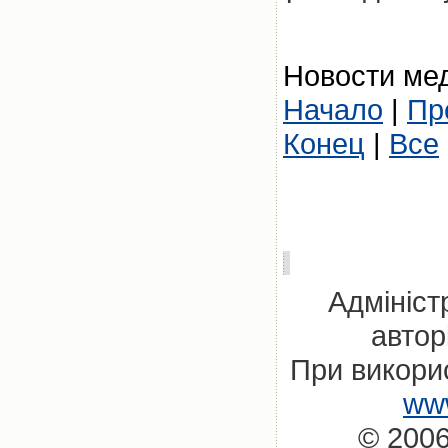
Новости мед
Начало
|
Пр
Конец
|
Все
Адмініст
автор
При викорис
www
© 2006