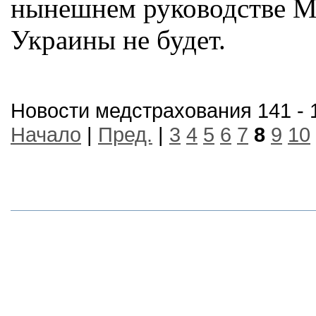
нынешнем руководстве М
Украины не будет.
Новости медстрахования 141 - 
Начало
|
Пред.
|
3
4
5
6
7
8
9
10