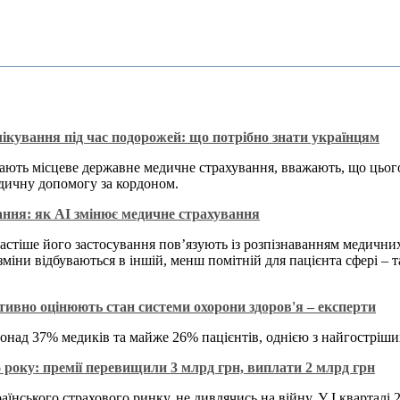
ікування під час подорожей: що потрібно знати українцям
мають місцеве державне медичне страхування, вважають, що цьо
едичну допомогу за кордоном.
ання: як AI змінює медичне страхування
астіше його застосування пов’язують із розпізнаванням медичн
зміни відбуваються в іншій, менш помітній для пацієнта сфері – т
тивно оцінюють стан системи охорони здоров'я – експерти
онад 37% медиків та майже 26% пацієнтів, однією з найгостріши
6 року: премії перевищили 3 млрд грн, виплати 2 млрд грн
раїнського страхового ринку, не дивлячись на війну. У І кварта