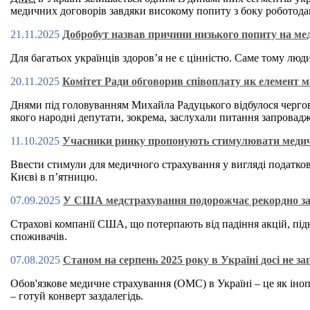
медичних договорів завдяки високому попиту з боку роботодав
21.11.2025
Добробут назвав причини низького попиту на мед
Для багатьох українців здоров’я не є цінністю. Саме тому лю
20.11.2025
Комітет Ради обговорив співоплату як елемент 
Днями під головуванням Михайла Радуцького відбулося чергове
якого народні депутати, зокрема, заслухали питання запровад
11.10.2025
Учасники ринку пропонують стимулювати медич
Ввести стимули для медичного страхування у вигляді податкови
Києві в п’ятницю.
07.09.2025
У США медстрахування подорожчає рекордно за 
Страхові компанії США, що потерпають від падіння акцій, пі
споживачів.
07.08.2025
Станом на серпень 2025 року в Україні досі не з
Обов'язкове медичне страхування (ОМС) в Україні – це як іноп
– готуй конверт заздалегідь.