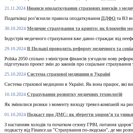
21.11.2024
Нюанси оподаткування страхових внесків з меди
Податківці роз’яснили правила оподаткування
ПДФО
та ВЗ вн
30.10.2024
Медичне страхування та крипто: як блокчейн мо
Індустрія медичного страхування вже давно страждає від неефек
29.10.2024
В Польші проводять реформу медичного та соці
Polska 2050 спільно з міністром фінансів узгодили нову рефор
підготувало проект змін до законів про соціальне страхування
25.10.2024
Система страхової медицини в Україні
Система страхової медицини в Україні. Як вона працює, які ви
10.10.2024
Страхування розвитку медичних технологій
Як змінилися ризики з моменту виходу тревел-компаній на рин
01.10.2024
Подкаст про ДМС: як зберегти здоров’я та уник
З настанням холодів та початком сезону ГРВІ, питання здоров’
подкасту від Finance.ua "Страхування по-людськи", де ми розп