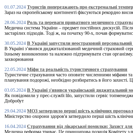
01.07.2024
Туристів попереджають про екстремальні темпер
Зараз на європейському континенті фіксуються рекордно висок
28.06.2024
Роль та переваги приватного медичного страхув
Медична система України – предмет постійних дискусій. Після
застарілих підходів. Тоді ж, на початку 90-х, почав формуват
30.05.2024
В Україні запустили неостраховий персональний м
В Україні зʼявився диджиталізований медичний страховий серві
їхньому виникненню та належно підтримувати стан організму. 
захворювання
22.05.2024
Міфи та реальність туристичного страхування
Туристичне страхування часто оповите численними міфами та н
планування подорожі, необхідно розбиратись в його захисті.
03.05.2024
В Україні з'явився український диджитальний ме
Як повідомили у прес-службі lilo, запустили сервіс топменеджер
Добробут
29.04.2024
МОЗ затвердило перші шість клінічних протоколі
Міністерство охорони здоров'я затвердило перші шість клініч
16.04.2024
Страхування від лікарської помилки: Захист для 
Медична реформа триває. Це принципова позиція Комітету з пи