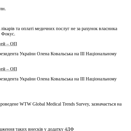
лн.
лікарів та оплаті медичних послуг не за рахунок власника
в Фокус.
мей – ОП
резидента України Олена Ковальська на ІІІ Національному
мей – ОП
резидента України Олена Ковальська на ІІІ Національному
роведене WTW Global Medical Trends Survey, зазначається на
раження таких внесків у додатку 4ДФ