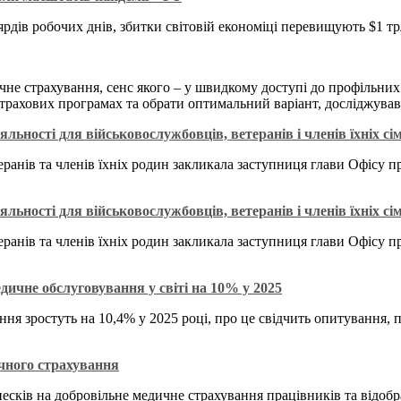
рдів робочих днів, збитки світовій економіці перевищують $1 тр
чне страхування, сенс якого – у швидкому доступі до профільних 
х страхових програмах та обрати оптимальний варіант, досліджува
ьності для військовослужбовців, ветеранів і членів їхніх сі
ранів та членів їхніх родин закликала заступниця глави Офісу п
ьності для військовослужбовців, ветеранів і членів їхніх сі
ранів та членів їхніх родин закликала заступниця глави Офісу п
ичне обслуговування у світі на 10% у 2025
я зростуть на 10,4% у 2025 році, про це свідчить опитування, п
чного страхування
есків на добровільне медичне страхування працівників та відоб