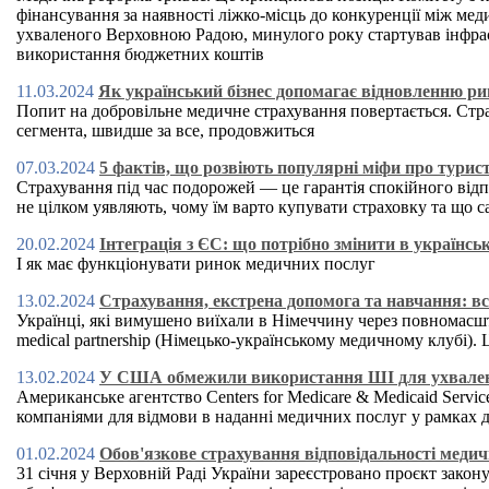
фінансування за наявності ліжко-місць до конкуренції між ме
ухваленого Верховною Радою, минулого року стартував інфра
використання бюджетних коштів
11.03.2024
Як український бізнес допомагає відновленню 
Попит на добровільне медичне страхування повертається. Ст
сегмента, швидше за все, продовжиться
07.03.2024
5 фактів, що розвіють популярні міфи про турис
Страхування під час подорожей ― це гарантія спокійного відп
не цілком уявляють, чому їм варто купувати страховку та що 
20.02.2024
Інтеграція з ЄС: що потрібно змінити в українсь
І як має функціонувати ринок медичних послуг
13.02.2024
Страхування, екстрена допомога та навчання: в
Українці, які вимушено виїхали в Німеччину через повномасш
medical partnership (Німецько-українському медичному клубі). 
13.02.2024
У США обмежили використання ШІ для ухвален
Американське агентство Centers for Medicare & Medicaid Serv
компаніями для відмови в наданні медичних послуг у рамках 
01.02.2024
Обов'язкове страхування відповідальності меди
31 січня у Верховній Раді України зареєстровано проєкт зако