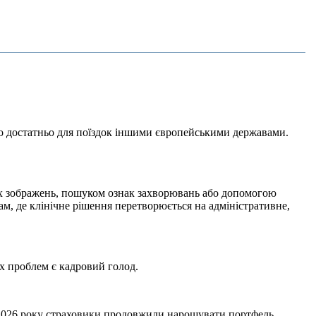
го достатньо для поїздок іншими європейськими державами.
их зображень, пошуком ознак захворювань або допомогою
ам, де клінічне рішення перетворюється на адміністративне,
х проблем є кадровий голод.
лі 2026 року страховики продовжили нарощувати портфель