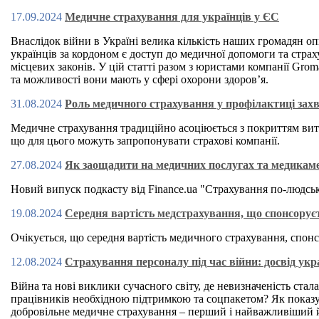
17.09.2024
Медичне страхування для українців у ЄС
Внаслідок війни в Україні велика кількість наших громадян о
українців за кордоном є доступ до медичної допомоги та страх
місцевих законів. У цій статті разом з юристами компанії Grom
та можливості вони мають у сфері охорони здоров’я.
31.08.2024
Роль медичного страхування у профілактиці за
Медичне страхування традиційно асоціюється з покриттям витр
що для цього можуть запропонувати страхові компанії.
27.08.2024
Як заощадити на медичних послугах та медикаме
Новий випуск подкасту від Finance.ua "Страхування по-людсь
19.08.2024
Середня вартість медстрахування, що спонсорує
Очікується, що середня вартість медичного страхування, спон
12.08.2024
Страхування персоналу під час війни: досвід ук
Війна та нові виклики сучасного світу, де невизначеність ста
працівників необхідною підтримкою та соцпакетом? Як показ
добровільне медичне страхування – перший і найважливіший й