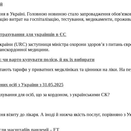
ій
ання в Україні. Головною новиною стало запровадження обов'язк
ію витрат на госпіталізацію, тестування, медикаменти, проживан
трахування для українців в ЄС
країни (URC) заступниця міністра охорони здоров’я з питань єв
ранскордонної медицини.
чи варто купувати поліси, й як їх вибирати
остають тарифи у приватних медклініках та цінники на ліки. На 
х осіб з України з 31.05.2025
хування для осіб, що за кордоном, з українськими СК?
ня візиту до лікаря. А іноді й нижча якість послуг, порівняно з 
гли масштабів пандемії – FT