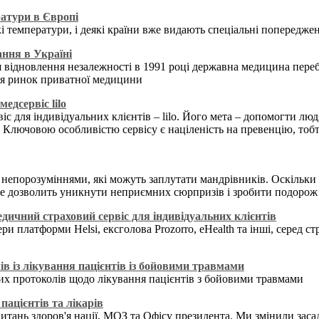
атури в Європі
і температури, і деякі країни вже видають спеціальні попереджен
ання в Україні
 відновлення незалежності в 1991 році державна медицина перебу
ися ринок приватної медицини
едсервіс lilo
с для індивідуальних клієнтів – lilo. Його мета – допомогти люд
Ключовою особливістю сервісу є націленість на превенцію, тобт
епорозуміннями, які можуть заплутати мандрівників. Оскільки п
 Це дозволить уникнути неприємних сюрпризів і зробити подоро
дичний страховий сервіс для індивідуальних клієнтів
и платформи Helsi, ексголова Prozorro, eHealth та інші, серед ст
в із лікування пацієнтів із бойовими травмами
них протоколів щодо лікування пацієнтів з бойовими травмами
пацієнтів та лікарів
тань здоров'я нації,
МОЗ
та Офісу президента. Ми змінили заса