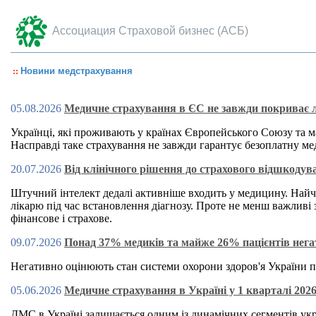
Ассоциация Страховой бизнес (АСБ)
Новини медстрахування
05.08.2026
Медичне страхування в ЄС не завжди покриває л
Українці, які проживають у країнах Європейського Союзу та 
Насправді таке страхування не завжди гарантує безоплатну м
20.07.2026
Від клінічного рішення до страхового відшкодув
Штучний інтелект дедалі активніше входить у медицину. Найч
лікарю під час встановлення діагнозу. Проте не менш важливі 
фінансове і страхове.
09.07.2026
Понад 37% медиків та майже 26% пацієнтів нега
Негативно оцінюють стан системи охорони здоров'я України п
05.06.2026
Медичне страхування в Україні у 1 кварталі 202
ДМС
в Україні залишається одним із динамічних сегментів ук