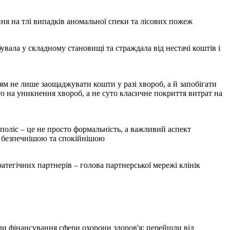
ня на тлі випадків аномальної спеки та лісових пожеж
вала у складному становищі та страждала від нестачі коштів і
ям не лише заощаджувати кошти у разі хвороб, а й запобігати
о на уникнення хвороб, а не суто класичне покриття витрат на
оліс – це не просто формальність, а важливий аспект
ж безпечнішою та спокійнішою
ратегічних партнерів – голова партнерської мережі клінік
ди фінансування сфери охорони здоров'я: перейшли від