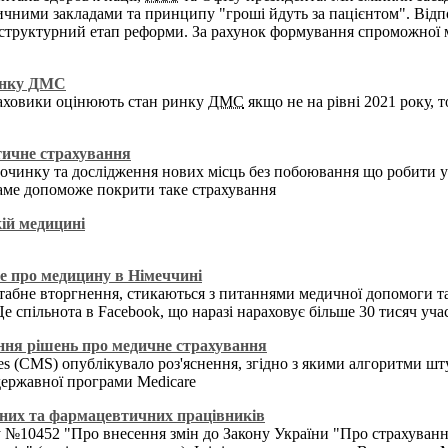
дичними закладами та принципу "гроші йдуть за пацієнтом". Відп
структурний етап реформи. За рахунок формування спроможної 
ринку ДМС
раховики оцінюють стан ринку
ДМС
якщо не на рівні 2021 року, 
тичне страхування
очинку та дослідження нових місць без побоювання що робити у 
саме допоможе покрити таке страхування
кій медицині
се про медицину в Німеччині
табне вторгнення, стикаються з питаннями медичної допомоги та
Це спільнота в Facebook, що наразі нараховує більше 30 тисяч уча
ня рішень про медичне страхування
ices (CMS) опублікувало роз'яснення, згідно з якими алгоритми 
державної програми Medicare
чних та фармацевтичних працівників
ну №10452 "Про внесення змін до Закону України "Про страхуванн