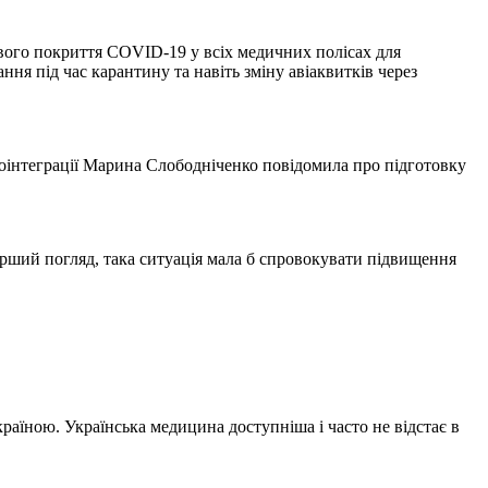
ового покриття COVID-19 у всіх медичних полісах для
ня під час карантину та навіть зміну авіаквитків через
роінтеграції Марина Слободніченко повідомила про підготовку
перший погляд, така ситуація мала б спровокувати підвищення
Україною. Українська медицина доступніша і часто не відстає в