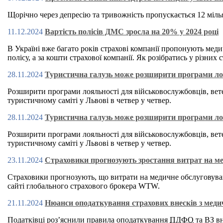
Щорічно через депресію та тривожність пропускається 12 мілья
11.12.2024
Вартість полісів ДМС зросла на 20% у 2024 році
В Україні вже багато років страхові компанії пропонують меди
полісу, а за кошти страхової компанії. Як розібратись у різни
28.11.2024
Туристична галузь може розширити програми лоял
Розширити програми лояльності для військовослужбовців, вете
туристичному саміті у Львові в четвер у четвер.
28.11.2024
Туристична галузь може розширити програми лоял
Розширити програми лояльності для військовослужбовців, вете
туристичному саміті у Львові в четвер у четвер.
23.11.2024
Страховики прогнозують зростання витрат на мед
Страховики прогнозують, що витрати на медичне обслуговуванн
сайті глобального страхового брокера WTW.
21.11.2024
Нюанси оподаткування страхових внесків з меди
Податківці роз’яснили правила оподаткування
ПДФО
та ВЗ вн