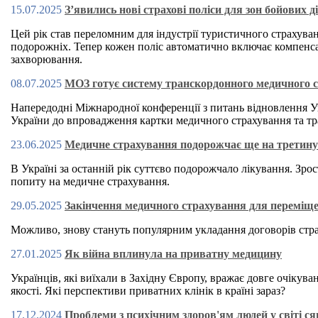
15.07.2025
З’явились нові страхові поліси для зон бойових д
Цей рік став переломним для індустрії туристичного страхув
подорожніх. Тепер кожен поліс автоматично включає компенсац
захворювання.
08.07.2025
МОЗ готує систему транскордонного медичного с
Напередодні Міжнародної конференції з питань відновлення У
України до впровадження картки медичного страхування та т
23.06.2025
Медичне страхування подорожчає ще на третину: 
В Україні за останній рік суттєво подорожчало лікування. Зр
попиту на медичне страхування.
29.05.2025
Закінчення медичного страхування для переміщени
Можливо, знову стануть популярним укладання договорів стра
27.01.2025
Як війна вплинула на приватну медицину
Українців, які виїхали в Західну Європу, вражає довге очікуван
якості. Які перспективи приватних клінік в країні зараз?
17.12.2024
Проблеми з психічним здоров'ям людей у світі ся