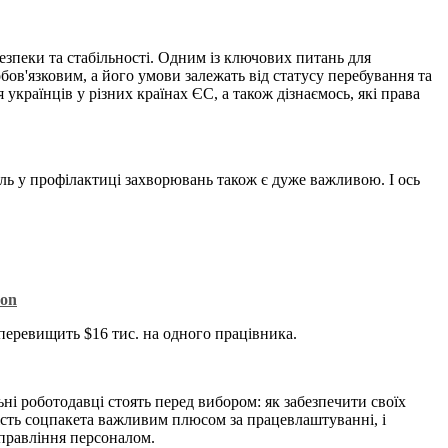
зпеки та стабільності. Одним із ключових питань для
ов'язковим, а його умови залежать від статусу перебування та
українців у різних країнах ЄС, а також дізнаємось, які права
ль у профілактиці захворювань також є дуже важливою. І ось
Aon
перевищить $16 тис. на одного працівника.
ьні роботодавці стоять перед вибором: як забезпечити своїх
ість соцпакета важливим плюсом за працевлаштуванні, і
управління персоналом.