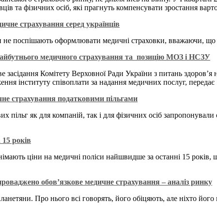
ців та фізичних осіб, які прагнуть компенсувати зростання варт
ичне страхування серед українців
ди не поспішають оформлювати медичні страховки, вважаючи, що ц
майбутнього медичного страхування та позицію МОЗ і НСЗУ
 засідання Комітету Верховної Ради України з питань здоров’я н
ження інституту співоплати за надання медичних послуг, передає
не страхування податковими пільгами
х пільг як для компаній, так і для фізичних осіб запропонували о
15 років
днімають ціни на медичні поліси найшвидше за останні 15 років
апроваджено обов’язкове медичне страхування – аналіз ринку
ланетяни. Про нього всі говорять, його обіцяють, але ніхто його