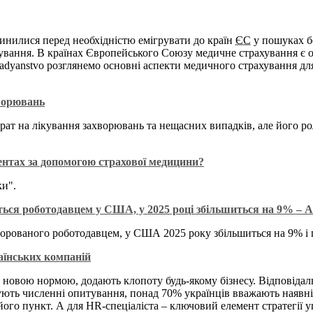
пинилися перед необхідністю емігрувати до країн
ЄС
у пошуках бе
ування. В країнах Європейського Союзу медичне страхування є об
adyanstvo розглянемо основні аспекти медичного страхування для 
хворювань
ат на лікування захворювань та нещасних випадків, але його ро
нтах за допомогою страхової медицини?
ки".
ться роботодавцем у США, у 2025 році збільшиться на 9% – 
сорованого роботодавцем, у США 2025 року збільшиться на 9% і 
раїнських компаній
ла новою нормою, додають клопоту будь-якому бізнесу. Відповідал
ують численні опитування, понад 70% українців вважають наявн
ого пункт. А для HR-спеціаліста – ключовий елемент стратегії 