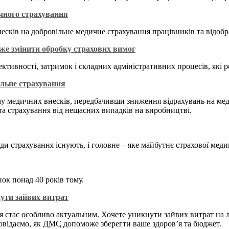
чного страхування
есків на добровільне медичне страхування працівників та відоб
же змінити обробку страхових вимог
тивності, затримок і складних адміністративних процесів, які ро
альне страхування
му медичних внесків, передбачивши зниження відрахувань на меди
 та страхування від нещасних випадків на виробництві.
ди страхування існують, і головне – яке майбутнє страхової меди
ок понад 40 років тому.
нути зайвих витрат
я стає особливо актуальним. Хочете уникнути зайвих витрат на л
овідаємо, як
ДМС
допоможе зберегти ваше здоров’я та бюджет.