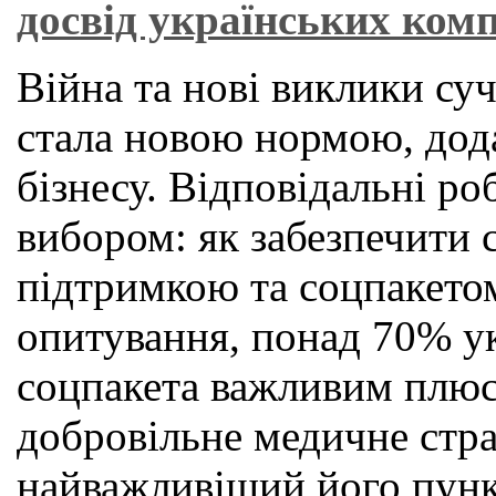
досвід українських ком
Війна та нові виклики суч
стала новою нормою, дод
бізнесу. Відповідальні ро
вибором: як забезпечити 
підтримкою та соцпакето
опитування, понад 70% ук
соцпакета важливим плюс
добровільне медичне стр
найважливіший його пункт