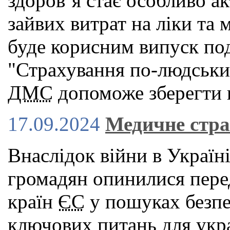
здоров’я стає особливо а
зайвих витрат на ліки та 
буде корисним випуск под
"Страхування по-людськи"
ДМС
допоможе зберегти в
17.09.2024
Медичне стра
Внаслідок війни в Україн
громадян опинилися пере
країн
ЄС
у пошуках безпек
ключових питань для укра