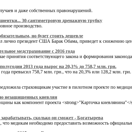
 случаев и даже собственных правонарушений.
циентки... 30-сантиметровую дренажную трубку
ловное производство.
бязательным, но будет стоить дешевле
ал лично президент США Барак Обама, приведет к снижению цен
ельное медстрахование с 2016 года
чае принятия соответствующего закона и формирования законодат
олугодии 2013 года вырос на 20,3% до 758,7 млн. грн.
года превысил 758,7 млн. грн., что на 20,3% или 128,2 млн. гр
предложила страховщикам участие в пилотном проекте по медиц
ьно незащищенных киевлян
цины как компонент проекта <strong>"Карточка киевлянина"</st
зарабатывать, сколько он сможет - Богатырева
 что медикам необходимо предоставить возможность официально 