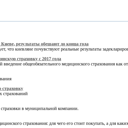
 Киеве, результаты обещают до конца года
т, что киевляне почувствуют реальные результаты задеклариро
нскую страховку с 2017 года
 введение общеобязательного медицинского страхования как от
ования
 страховку
х страхований
 страховки в муниципальной компании.
цинского страхования: для чего его стоит покупать, а для каких