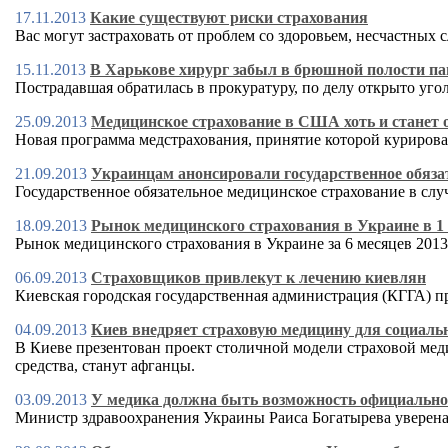
17.11.2013
Какие существуют риски страхования
Вас могут застраховать от проблем со здоровьем, несчастных
15.11.2013
В Харькове хирург забыл в брюшной полости па
Пострадавшая обратилась в прокуратуру, по делу открыто уго
25.09.2013
Медицинское страхование в США хоть и станет о
Новая программа медстрахования, принятие которой куриров
21.09.2013
Украинцам анонсировали государственное обязат
Государственное обязательное медицинское страхование в слу
18.09.2013
Рынок медицинского страхования в Украине в 1 п
Рынок медицинского страхования в Украине за 6 месяцев 2013 
06.09.2013
Страховщиков привлекут к лечению киевлян
Киевская городская государственная администрация (КГГА) 
04.09.2013
Киев внедряет страховую медицину для социал
В Киеве презентован проект столичной модели страховой меди
средства, станут афганцы.
03.09.2013
У медика должна быть возможность официально 
Министр здравоохранения Украины Раиса Богатырева уверена,