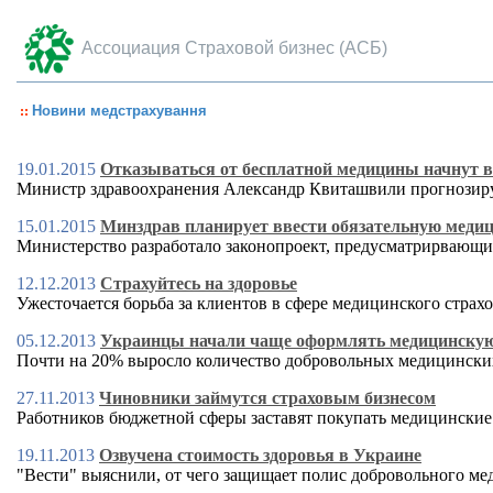
Ассоциация Страховой бизнес (АСБ)
Новини медстрахування
19.01.2015
Отказываться от бесплатной медицины начнут в
Министр здравоохранения Александр Квиташвили прогнозируе
15.01.2015
Минздрав планирует ввести обязательную медици
Министерство разработало законопроект, предусматрирвающий
12.12.2013
Страхуйтесь на здоровье
Ужесточается борьба за клиентов в сфере медицинского страх
05.12.2013
Украинцы начали чаще оформлять медицинскую
Почти на 20% выросло количество добровольных медицински
27.11.2013
Чиновники займутся страховым бизнесом
Работников бюджетной сферы заставят покупать медицинские
19.11.2013
Озвучена стоимость здоровья в Украине
"Вести" выяснили, от чего защищает полис добровольного меди