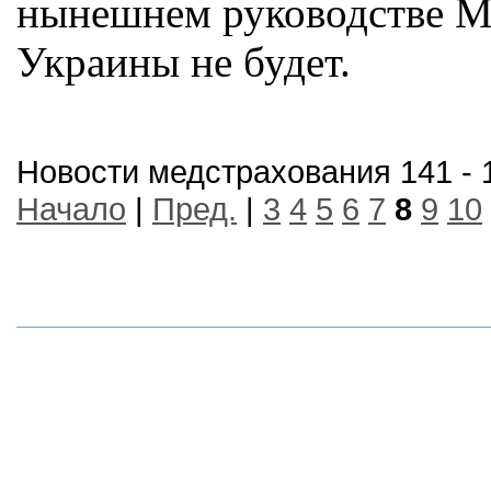
нынешнем руководстве М
Украины не будет.
Новости медстрахования 141 - 
Начало
|
Пред.
|
3
4
5
6
7
8
9
10