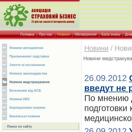
Головна
Про нас
Новини
Обговорення
База знань
Дов
Новини
/
Нови
Новини автоцивілки
Призначення і відставки
Новини медстрахув
Злиття та поглинання
Новини законодавства
26.09.2012
Новини медстрахування
введут не 
Ексклюзив від АСБ
По мнению д
Новини НБУ
подготовки
Корпоративні новини
медицинско
Банківські новини
Поиск по сайту
26.09.2012