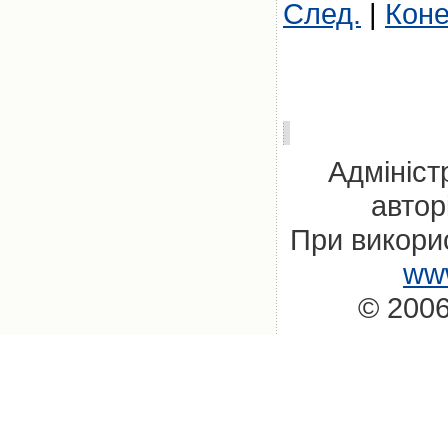
След.
|
Кон
Адмініст
автор
При викорис
www
© 2006