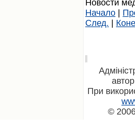
Новости мед
Начало
|
Пр
След.
|
Кон
Адмініст
автор
При викорис
www
© 2006