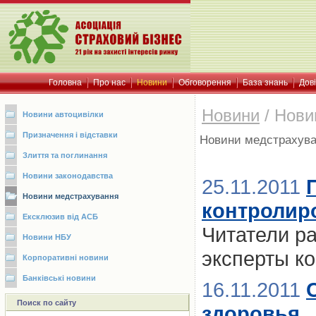
Головна
Про нас
Новини
Обговорення
База знань
Дов
Новини
/
Нови
Новини автоцивілки
Призначення і відставки
Новини медстрахув
Злиття та поглинання
Новини законодавства
25.11.2011
Новини медстрахування
контролир
Ексклюзив від АСБ
Читатели ра
Новини НБУ
эксперты к
Корпоративні новини
Банківські новини
16.11.2011
Поиск по сайту
здоровья