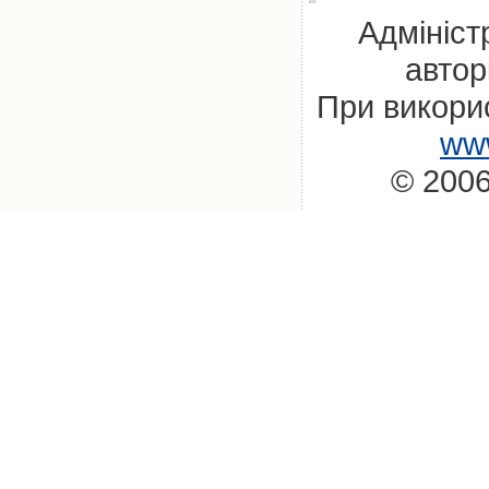
Адмініст
автор
При викорис
www
© 2006