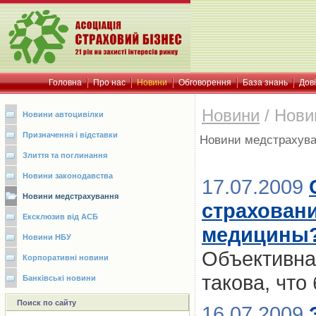
Головна
Про нас
Новини
Обговорення
База знань
Дов
Новини
/
Нови
Новини автоцивілки
Призначення і відставки
Новини медстрахув
Злиття та поглинання
Новини законодавства
17.07.2009
Новини медстрахування
страховани
Ексклюзив від АСБ
медицины
Новини НБУ
Объективна
Корпоративні новини
такова, что
Банківські новини
Поиск по сайту
16.07.2009