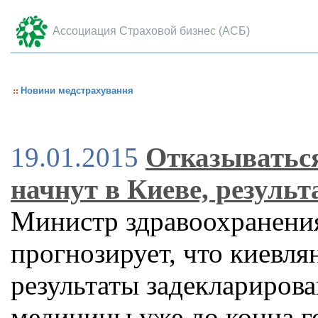
Ассоциация Страховой бизнес (АСБ)
Новини медстрахування
19.01.2015
Отказываться
начнут в Киеве, резуль
Министр здравоохранени
прогнозирует, что киевля
результаты задеклариров
медицины уже до конца г