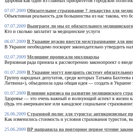
здоровья как один из главных приоритетов городской полити
07.07.2009
Обязательное страхование ? лекарство для мед
Объективная реальность для большинства из нас такова, что б
07.07.2009
Выиграем ли мы от обязательного медицинского
Кто и сколько заплатит за медицинские услуги
06.07.2009
В Украине нужно ввести медстрахование для ин
В Украине необходимо поскорее законодательно утвердить на
02.07.2009
Медицине прописали миллиарды
Верховная рада приняла к рассмотрению законопроект о введ
01.07.2009
В Украине могут внедрить систему обязательног
Группу народных депутатов, среди которых Татьяна Бахтеев
Литвина»), объединила одна общая идея — создать в Украин
01.07.2009
Влияние кризиса на развитие медицинского стр
Здоровье — это очень важный и волнующий аспект в жизни к
(будь это американское или канадское социальное страхование
26.06.2009
Страховой полис для туриста: антикризисные п
Как изменились стоимость и условия страхования туристов, 
25.06.2009
ВР направила на повторное первое чтение закон