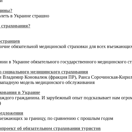
ки
ицины?
олеть в Украине страшно
 страхования?
остранцев
личие обязательной медицинской страховки для всех въезжающих
ении в Украине обязательного государственного медицинского с
о социального медицинского страхования
а и Владимир Коновалюк (фракция ПР), Раиса Сорочинская-Кири
е западную модель медицинского обслуживания
ахования в Украине
аждого гражданина. И зарубежный опыт подсказывает нам огром
)
редложения
выезжающих за границу, по сравнению с прошлым годом
опроект об обязательном страховании туристов