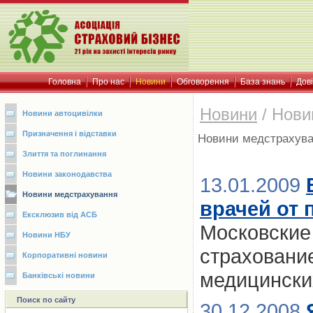
Головна
Про нас
Новини
Обговорення
База знань
Дов
Новини
/
Нови
Новини автоцивілки
Призначення і відставки
Новини медстрахув
Злиття та поглинання
Новини законодавства
13.01.2009
Новини медстрахування
врачей от
Ексклюзив від АСБ
Московские
Новини НБУ
страховани
Корпоративні новини
медицински
Банківські новини
Поиск по сайту
30.12.2008