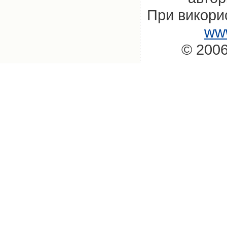
При викорис
www
© 2006